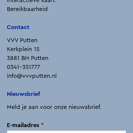
Interactieve kaart
e
t
Bereikbaarheid
b
r
u
Contact
n
c
VVV Putten
h
b
Kerkplein 15
i
j
3881 BH Putten
d
0341-351777
e
M
info@vvvputten.nl
a
r
i
Nieuwsbrief
a
h
o
Meld je aan voor onze nieuwsbrief.
e
v
e
v
E-mailadres
*