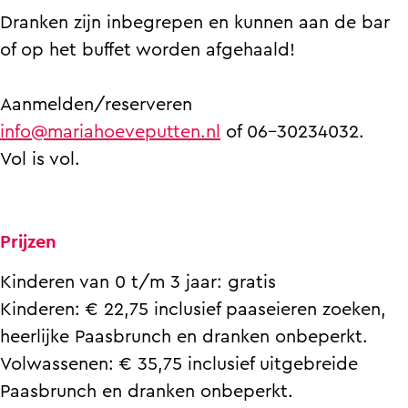
s
a
P
s
Dranken zijn inbegrepen en kunnen aan de bar
h
a
a
h
of op het buffet worden afgehaald!
a
s
a
a
a
h
s
a
Aanmelden/reserveren
s
a
h
s
info@mariahoeveputten.nl
of 06-30234032.
&
a
a
&
Vol is vol.
b
s
a
b
u
&
s
u
f
b
&
f
Prijzen
f
u
b
f
e
f
u
e
Kinderen van 0 t/m 3 jaar: gratis
t
f
f
t
Kinderen: € 22,75 inclusief paaseieren zoeken,
b
e
f
b
heerlijke Paasbrunch en dranken onbeperkt.
r
t
e
r
Volwassenen: € 35,75 inclusief uitgebreide
u
b
t
u
Paasbrunch en dranken onbeperkt.