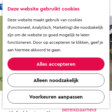
Fietsen & Wandelen
K
Z
Deze website gebruikt cookies
Eten & Drinken
a
o
M
G
Deze website maakt gebruik van cookies
Kunst & Cultuur
a
e
e
a
(Functioneel, Analytisch, Marketing) die noodzakelijk
Overnachten
r
k
n
n
zijn om de website zo goed mogelijk te laten
Activiteiten
t
e
u
a
functioneren. Door op accepteren te klikken, geef je
Winkelen
n
a
aan hiermee akkoord te gaan.
Zaalverhuur
r
d
Alles accepteren
e
Plan je bezoek
Paaseieren zoeken met de Paashaas &
h
Alleen noodzakelijk
Overzicht op
buffetbrunch bij de Mariahoeve
o
plattegrond
m
Contact
VVV Putten
Voorkeuren aanpassen
e
Contact
p
Museumboerderij De Mariahoeve
Bereikbaarheid