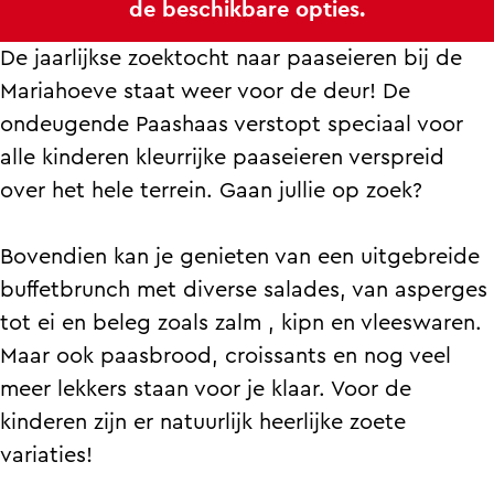
de beschikbare opties.
n
r
e
n
z
e
r
z
De jaarlijkse zoektocht naar paaseieren bij de
o
n
e
o
Mariahoeve staat weer voor de deur! De
e
z
n
e
ondeugende Paashaas verstopt speciaal voor
k
o
z
k
alle kinderen kleurrijke paaseieren verspreid
e
e
o
e
over het hele terrein. Gaan jullie op zoek?
n
k
e
n
m
e
k
m
Bovendien kan je genieten van een uitgebreide
e
n
e
e
buffetbrunch met diverse salades, van asperges
t
m
n
t
tot ei en beleg zoals zalm , kipn en vleeswaren.
d
e
m
d
Maar ook paasbrood, croissants en nog veel
e
t
e
e
meer lekkers staan voor je klaar. Voor de
P
d
t
P
kinderen zijn er natuurlijk heerlijke zoete
a
e
d
a
variaties!
a
P
e
a