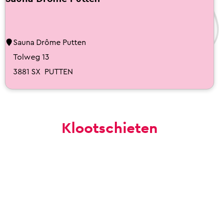
S
Sauna Drôme Putten
a
Tolweg 13
u
3881 SX
PUTTEN
n
a
D
Klootschieten
r
ô
m
e
P
u
t