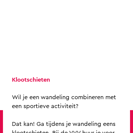
t
e
n
Klootschieten
Wil je een wandeling combineren met
een sportieve activiteit?
Dat kan! Ga tijdens je wandeling eens
klootschieten. Bij de VVV huur je voor