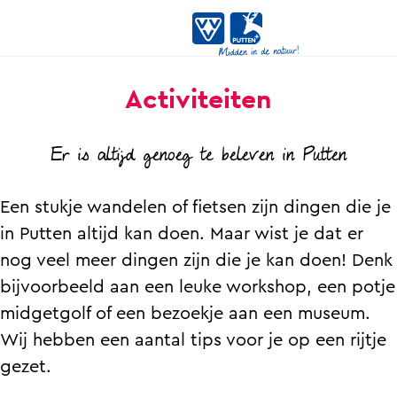
G
Activiteiten
a
n
Er is altijd genoeg te beleven in Putten
a
a
r
Een stukje wandelen of fietsen zijn dingen die je
d
in Putten altijd kan doen. Maar wist je dat er
e
nog veel meer dingen zijn die je kan doen! Denk
h
bijvoorbeeld aan een leuke workshop, een potje
o
midgetgolf of een bezoekje aan een museum.
m
Wij hebben een aantal tips voor je op een rijtje
e
gezet.
p