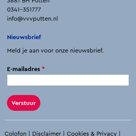
3881 BH Putten
0341-351777
info@vvvputten.nl
Nieuwsbrief
Meld je aan voor onze nieuwsbrief.
v
E-mailadres
*
e
r
p
l
i
c
h
Colofon
|
Disclaimer
|
Cookies & Privacy
|