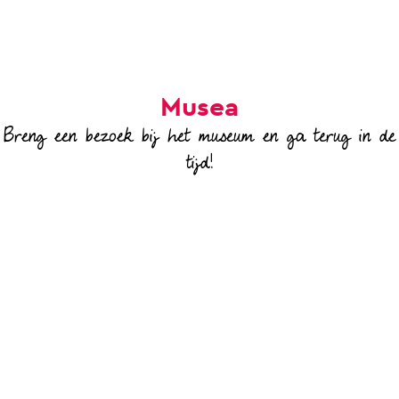
a
g
e
Musea
Breng een bezoek bij het museum en ga terug in de
tijd!