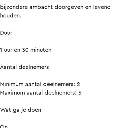
n
e
bijzondere ambacht doorgeven en levend
n
houden.
Duur
1 uur en 30 minuten
Aantal deelnemers
Minimum aantal deelnemers: 2
Maximum aantal deelnemers: 5
Wat ga je doen
On…