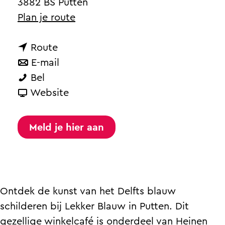
a
3882 BS Putten
g
n
Plan je route
e
a
n
a
Route
a
n
r
E-mail
W
a
a
W
Bel
o
r
a
v
o
Website
r
W
r
a
r
k
o
W
n
k
Meld je hier aan
s
r
o
W
s
h
k
r
o
h
o
s
k
r
o
p
h
s
k
p
Ontdek de kunst van het Delfts blauw
t
o
h
s
t
schilderen bij Lekker Blauw in Putten. Dit
e
p
o
h
e
gezellige winkelcafé is onderdeel van Heinen