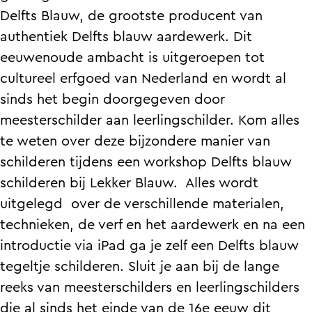
g
t
p
o
g
Delfts Blauw, de grootste producent van
e
e
t
p
e
authentiek Delfts blauw aardewerk. Dit
l
g
e
t
l
eeuwenoude ambacht is uitgeroepen tot
s
e
g
e
s
cultureel erfgoed van Nederland en wordt al
c
l
e
g
c
sinds het begin doorgegeven door
h
s
l
e
h
meesterschilder aan leerlingschilder. Kom alles
i
c
s
l
i
te weten over deze bijzondere manier van
l
h
c
s
l
schilderen tijdens een workshop Delfts blauw
d
i
h
c
d
schilderen bij Lekker Blauw. Alles wordt
e
l
i
h
e
uitgelegd over de verschillende materialen,
r
d
l
i
r
technieken, de verf en het aardewerk en na een
e
e
d
l
e
introductie via iPad ga je zelf een Delfts blauw
n
r
e
d
n
tegeltje schilderen. Sluit je aan bij de lange
e
r
e
reeks van meesterschilders en leerlingschilders
n
e
r
die al sinds het einde van de 16e eeuw dit