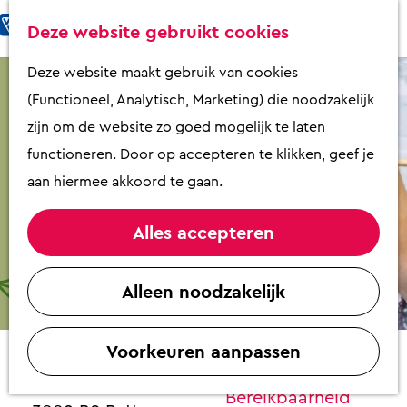
Fietsen & Wandelen
K
Z
Deze website gebruikt cookies
Eten & Drinken
a
o
M
G
Deze website maakt gebruik van cookies
Kunst & Cultuur
a
e
e
a
(Functioneel, Analytisch, Marketing) die noodzakelijk
Overnachten
r
k
n
n
zijn om de website zo goed mogelijk te laten
Activiteiten
t
e
u
a
functioneren. Door op accepteren te klikken, geef je
Winkelen
n
a
aan hiermee akkoord te gaan.
Zaalverhuur
r
d
Alles accepteren
e
Plan je bezoek
Workshop tegel schilderen
h
Alleen noodzakelijk
Overzicht op
o
Contact
plattegrond
m
VVV Putten
Voorkeuren aanpassen
e
Lekker Blauw
Contact
p
Kerkstraat 44
Bereikbaarheid