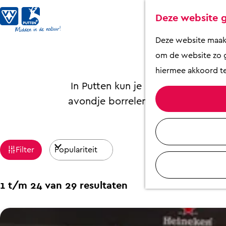
Deze website g
Go
G
Deze website maakt 
a
om de website zo g
n
hiermee akkoord te
a
In Putten kun je heerlijk uit eten
a
avondje borrelen op het terras? Of
r
d
W
S
e
Filter
o
h
a
r
o
t
S
1 t/m 24 van 29 resultaten
t
m
o
z
e
e
r
o
e
p