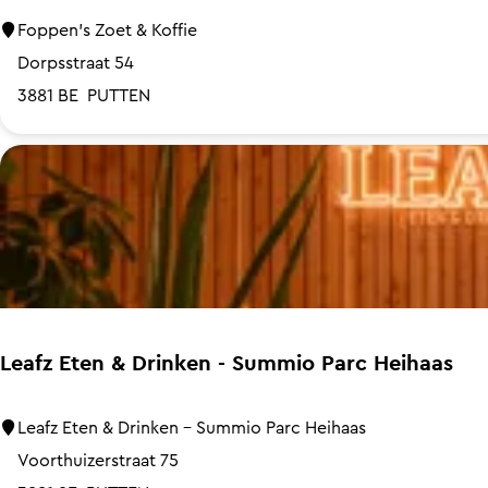
r
h
F
Foppen's Zoet & Koffie
t
o
o
Dorpsstraat 54
V
v
p
3881 BE
PUTTEN
e
e
p
l
n
e
u
h
n
w
o
'
e
r
s
m
s
Z
e
t
o
e
e
Leafz Eten & Drinken - Summio Parc Heihaas
r
t
-
&
L
Leafz Eten & Drinken - Summio Parc Heihaas
R
K
e
Voorthuizerstraat 75
e
o