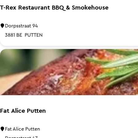
a
m
t
T-Rex Restaurant BBQ & Smokehouse
a
P
d
s
u
e
T
Dorpsstraat 94
t
W
-
3881 BE
PUTTEN
t
a
R
e
a
e
r
g
x
E
R
n
e
g
s
t
a
Fat Alice Putten
u
r
F
Fat Alice Putten
a