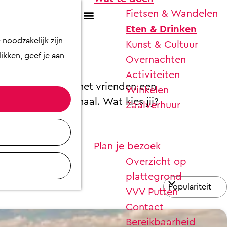
Fietsen & Wandelen
K
Z
Eten & Drinken
a
o
M
ens
noodzakelijk zijn
Kunst & Cultuur
a
e
e
ikken, geef je aan
Overnachten
r
k
n
Activiteiten
t
e
u
bq? Ga je gezellig met vrienden een
Winkelen
n
je? Dat kan allemaal. Wat kies jij?
Zaalverhuur
Plan je bezoek
Overzicht op
plattegrond
VVV Putten
Contact
Bereikbaarheid