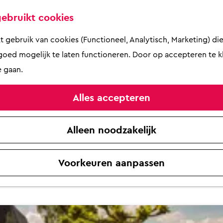
Eet Smakelijk!
ebruikt cookies
ETEN & DRINKEN
ed zorgen voor de innerlijke m
gebruik van cookies (Functioneel, Analytisch, Marketing) die 
Dat vinden we heel belangrijk!
oed mogelijk te laten functioneren. Door op accepteren te kl
 gaan.
! Er is variatie genoeg. Ben je gek op steak en b
Alles accepteren
 misschien hou je wel van een culinair hoogstand
Alleen noodzakelijk
Voorkeuren aanpassen