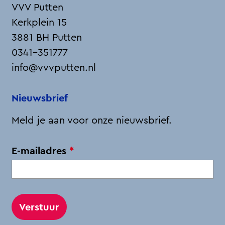
VVV Putten
Kerkplein 15
3881 BH Putten
0341-351777
info@vvvputten.nl
Nieuwsbrief
Meld je aan voor onze nieuwsbrief.
v
E-mailadres
*
e
r
p
l