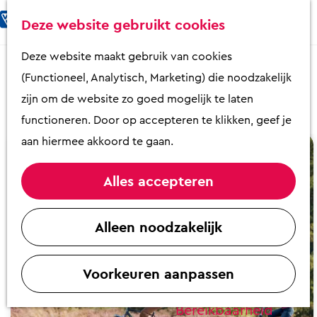
Fietsen & Wandelen
K
Z
Deze website gebruikt cookies
Eten & Drinken
a
o
M
G
Deze website maakt gebruik van cookies
Kunst & Cultuur
a
e
e
a
Fietsen & Wandelen
(Functioneel, Analytisch, Marketing) die noodzakelijk
Overnachten
r
k
n
n
zijn om de website zo goed mogelijk te laten
Activiteiten
t
e
u
a
functioneren. Door op accepteren te klikken, geef je
Winkelen
n
a
aan hiermee akkoord te gaan.
F
Zaalverhuur
r
i
d
Alles accepteren
e
e
Plan je bezoek
t
h
Alleen noodzakelijk
Overzicht op
s
o
plattegrond
e
m
VVV Putten
n
Voorkeuren aanpassen
e
Contact
p
Bereikbaarheid