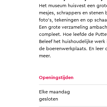
n
i
T
e
n
Het museum huisvest een grote 
M
e
i
T
M
mesjes, schrappers en stenen b
a
n
e
i
a
foto’s, tekeningen en op schaa
l
M
n
e
l
Een grote verzameling ambacht
e
a
M
n
e
compleet. Hoe leefde de Putter,
n
l
a
M
n
Beleef het huishoudelijke werk
e
l
a
de boerenwerkplaats. En leer 
n
e
l
meer.
n
e
n
Openingstijden
Elke maandag
gesloten