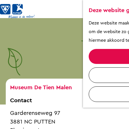
Deze website g
G
Deze website maakt 
a
om de website zo g
n
hiermee akkoord te
a
a
r
d
e
Museum De Tien Malen
h
Contact
o
m
Garderenseweg 97
e
3881 NC PUTTEN
p