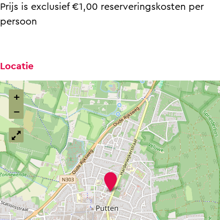
Prijs is exclusief €1,00 reserveringskosten per
persoon
Locatie
+
−
B
a
n
d
S
a