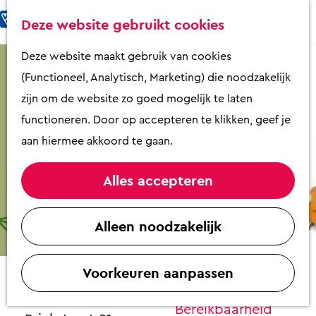
Fietsen & Wandelen
K
Z
Deze website gebruikt cookies
Eten & Drinken
a
o
M
G
Deze website maakt gebruik van cookies
Kunst & Cultuur
a
e
e
a
(Functioneel, Analytisch, Marketing) die noodzakelijk
Overnachten
r
k
n
n
zijn om de website zo goed mogelijk te laten
Activiteiten
t
e
u
a
functioneren. Door op accepteren te klikken, geef je
Winkelen
n
a
aan hiermee akkoord te gaan.
Zaalverhuur
r
d
Alles accepteren
e
Plan je bezoek
Band Savannah met Dick Altena
h
Alleen noodzakelijk
Overzicht op
o
Contact
plattegrond
m
VVV Putten
Voorkeuren aanpassen
e
Theater Stroud
Contact
p
Theater Stroud
Bereikbaarheid