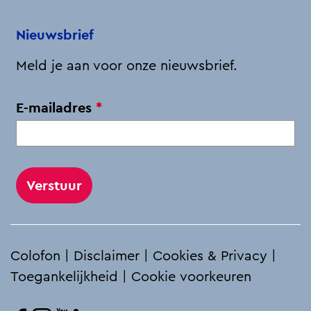
o
d
l
A
o
I
p
Nieuwsbrief
k
n
p
Meld je aan voor onze nieuwsbrief.
v
E-mailadres
*
e
r
p
l
i
c
h
Colofon
|
Disclaimer
|
Cookies & Privacy
|
t
Toegankelijkheid
|
Cookie voorkeuren