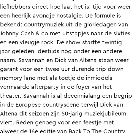
n
a
v
a
n
liefhebbers direct hoe laat het is: tijd voor weer
a
n
a
v
a
een heerlijk avondje nostalgie. De formule is
h
n
n
a
h
bekend: countrymuziek uit de gloriedagen van
m
a
n
n
m
Johnny Cash & co met uitstapjes naar de sixties
e
h
a
n
e
en een vleugje rock. De show startte twintig
t
m
h
a
t
jaar geleden, destijds nog onder een andere
D
e
m
h
D
naam. Savannah en Dick van Altena staan weer
i
t
e
m
i
garant voor een twee uur durende trip down
c
D
t
e
c
memory lane met als toetje de inmiddels
k
i
D
t
k
vermaarde afterparty in de foyer van het
A
c
i
D
A
theater. Savannah is al decennialang een begrip
l
k
c
i
l
in de Europese countryscene terwijl Dick van
t
A
k
c
t
Altena dit seizoen zijn 50-jarig muziekjubileum
e
l
A
k
e
viert. Reden genoeg voor een feestje met
n
t
l
A
n
alweer de 16e editie van Back To The Country.