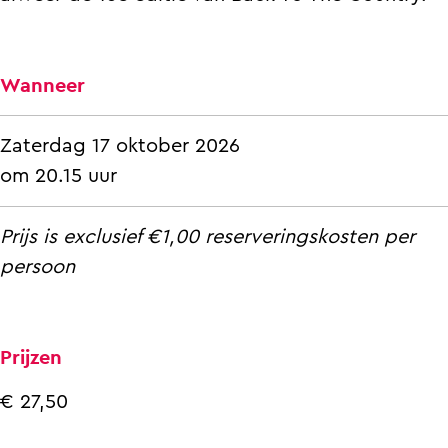
a
e
t
l
a
n
e
t
a
n
e
Wanneer
a
n
a
Zaterdag 17 oktober 2026
om 20.15 uur
Prijs is exclusief €1,00 reserveringskosten per
persoon
Prijzen
€ 27,50