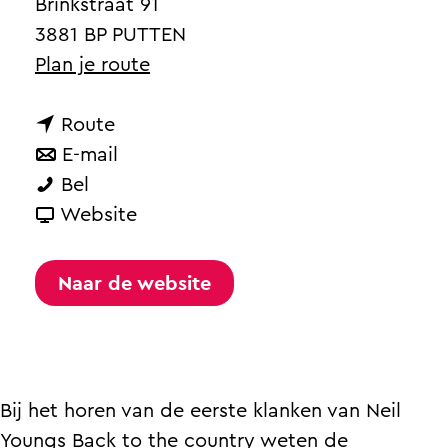
a
Brinkstraat 91
g
3881 BP PUTTEN
e
n
Plan je route
a
n
a
Route
a
n
r
E-mail
B
a
a
B
Bel
a
r
a
v
a
Website
n
B
r
a
n
d
a
B
n
d
Naar de website
S
n
a
B
S
a
d
n
a
a
v
S
d
n
v
a
a
S
d
a
Bij het horen van de eerste klanken van Neil
n
v
a
S
n
Youngs Back to the country weten de