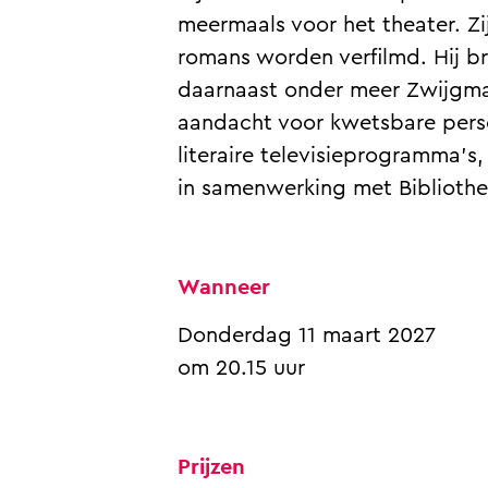
n
b
b
o
n
meermaals voor het theater. Zij
e
b
b
romans worden verfilmd. Hij b
n
e
b
daarnaast onder meer Zwijgman
n
e
aandacht voor kwetsbare pers
n
literaire televisieprogramma’s,
in samenwerking met Biblioth
Wanneer
Donderdag 11 maart 2027
om 20.15 uur
Prijzen