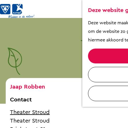
Deze website g
G
Deze website maakt 
a
om de website zo g
n
hiermee akkoord te
a
a
r
d
e
Jaap Robben
h
Contact
o
m
Theater Stroud
e
Theater Stroud
p