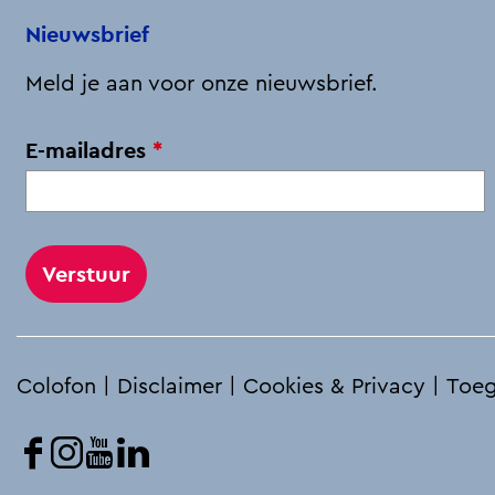
o
I
p
Nieuwsbrief
k
n
p
Meld je aan voor onze nieuwsbrief.
v
E-mailadres
*
e
r
p
l
i
c
h
Colofon
|
Disclaimer
|
Cookies & Privacy
|
Toeg
t
F
I
Y
L