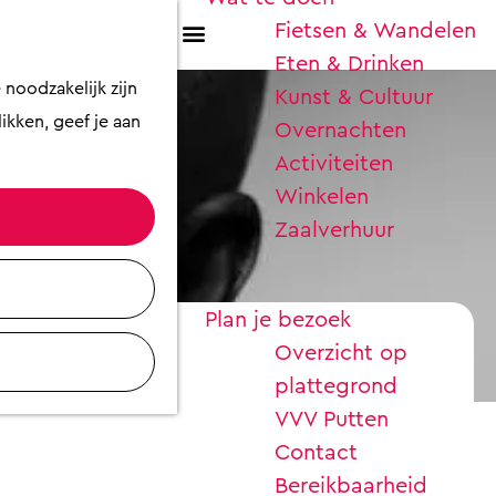
Fietsen & Wandelen
K
Z
Eten & Drinken
a
o
M
noodzakelijk zijn
Kunst & Cultuur
a
e
e
ikken, geef je aan
Overnachten
r
k
n
Activiteiten
t
e
u
Winkelen
n
Zaalverhuur
Plan je bezoek
Overzicht op
plattegrond
VVV Putten
Contact
Bereikbaarheid