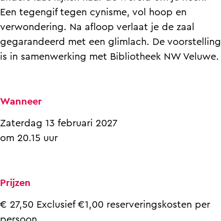
p
h
c
s
p
Een tegengif tegen cynisme, vol hoop en
d
a
h
c
d
verwondering. Na afloop verlaat je de zaal
i
p
a
h
i
gegarandeerd met een glimlach. De voorstelling
e
d
p
a
e
is in samenwerking met Bibliotheek NW Veluwe.
j
i
d
p
j
e
e
i
d
e
g
j
e
i
g
Wanneer
e
e
j
e
e
l
g
e
j
l
Zaterdag 13 februari 2027
u
e
g
e
u
om 20.15 uur
k
l
e
g
k
k
u
l
e
k
Prijzen
i
k
u
l
i
g
k
k
u
g
€ 27,50 Exclusief €1,00 reserveringskosten per
m
i
k
k
m
persoon.