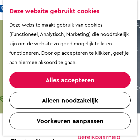
Fietsen & Wandelen
K
Z
Deze website gebruikt cookies
Eten & Drinken
a
o
M
G
Deze website maakt gebruik van cookies
Kunst & Cultuur
a
e
e
a
(Functioneel, Analytisch, Marketing) die noodzakelijk
Overnachten
r
k
n
n
zijn om de website zo goed mogelijk te laten
Activiteiten
t
e
u
a
functioneren. Door op accepteren te klikken, geef je
Winkelen
n
a
aan hiermee akkoord te gaan.
Zaalverhuur
r
d
Alles accepteren
e
Plan je bezoek
Diederik Jekeln Wetenschap die je
h
Alleen noodzakelijk
Overzicht op
gelukkig maakt!
o
plattegrond
m
Contact
VVV Putten
Voorkeuren aanpassen
e
Contact
p
Theater Stroud
Bereikbaarheid