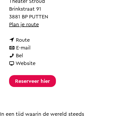
a
Theater Stroud
g
Brinkstraat 91
e
3881 BP PUTTEN
n
Plan je route
a
n
a
Route
a
n
r
E-mail
D
a
a
D
Bel
i
r
a
v
i
Website
e
D
r
a
e
d
i
D
n
d
Reserveer hier
e
e
i
D
e
r
d
e
i
r
i
e
d
e
i
k
r
e
d
k
In een tijd waarin de wereld steeds