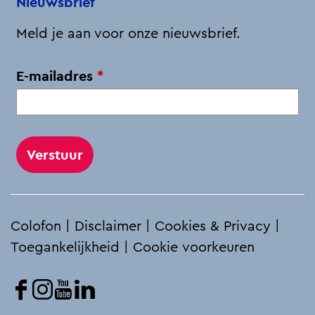
Nieuwsbrief
k
n
p
Meld je aan voor onze nieuwsbrief.
v
E-mailadres
*
e
r
p
l
i
c
h
Colofon
|
Disclaimer
|
Cookies & Privacy
|
t
Toegankelijkheid
|
Cookie voorkeuren
F
I
Y
L