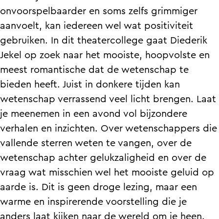
J
i
r
e
J
onvoorspelbaarder en soms zelfs grimmiger
e
k
i
r
e
aanvoelt, kan iedereen wel wat positiviteit
k
J
k
i
k
gebruiken. In dit theatercollege gaat Diederik
e
e
J
k
e
Jekel op zoek naar het mooiste, hoopvolste en
l
k
e
J
l
meest romantische dat de wetenschap te
n
e
k
e
n
bieden heeft. Juist in donkere tijden kan
W
l
e
k
W
wetenschap verrassend veel licht brengen. Laat
e
n
l
e
e
je meenemen in een avond vol bijzondere
t
W
n
l
t
verhalen en inzichten. Over wetenschappers die
e
e
W
n
e
vallende sterren weten te vangen, over de
n
t
e
W
n
wetenschap achter gelukzaligheid en over de
s
e
t
e
s
vraag wat misschien wel het mooiste geluid op
c
n
e
t
c
aarde is. Dit is geen droge lezing, maar een
h
s
n
e
h
warme en inspirerende voorstelling die je
a
c
s
n
a
anders laat kijken naar de wereld om je heen.