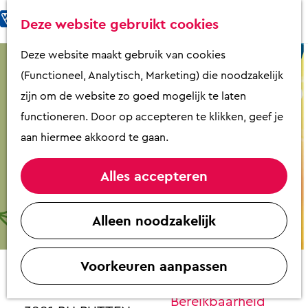
Fietsen & Wandelen
K
Z
Deze website gebruikt cookies
Eten & Drinken
a
o
M
G
Deze website maakt gebruik van cookies
Kunst & Cultuur
a
e
e
a
(Functioneel, Analytisch, Marketing) die noodzakelijk
Overnachten
r
k
n
n
zijn om de website zo goed mogelijk te laten
Activiteiten
t
e
u
a
functioneren. Door op accepteren te klikken, geef je
Winkelen
n
a
aan hiermee akkoord te gaan.
Zaalverhuur
r
d
Alles accepteren
e
Plan je bezoek
Puttense Braderie
h
Alleen noodzakelijk
Overzicht op
o
Contact
plattegrond
m
VVV Putten
Voorkeuren aanpassen
e
VVV Putten
Contact
p
Kerkplein 15
Bereikbaarheid