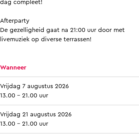
a
B
e
s
a
dag compleet!
d
r
B
e
d
e
a
r
B
e
Afterparty
r
d
a
r
r
De gezelligheid gaat na 21:00 uur door met
i
e
d
a
i
livemuziek op diverse terrassen!
e
r
e
d
e
i
r
e
Wanneer
e
i
r
e
i
e
Vrijdag 7 augustus 2026
13.00 - 21.00 uur
Vrijdag 21 augustus 2026
13.00 - 21.00 uur