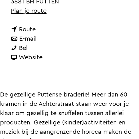
a
3881 BH PUTTEN
g
n
Plan je route
e
a
n
a
Route
a
n
r
E-mail
P
a
a
P
Bel
u
r
a
v
u
Website
t
P
r
a
t
t
u
P
n
t
e
t
u
P
e
n
t
t
u
n
De gezellige Puttense braderie! Meer dan 60
s
e
t
t
s
kramen in de Achterstraat staan weer voor je
e
n
e
t
e
klaar om gezellig te snuffelen tussen allerlei
B
s
n
e
B
producten. Gezellige (kinder)activiteiten en
r
e
s
n
r
muziek bij de aangrenzende horeca maken de