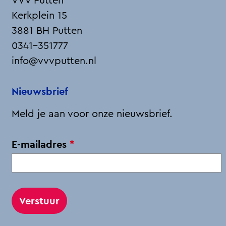
VVV Putten
a
i
-
h
Kerkplein 15
c
n
m
a
3881 BH Putten
e
k
a
t
0341-351777
b
e
i
s
info@vvvputten.nl
o
d
l
A
o
I
p
Nieuwsbrief
k
n
p
Meld je aan voor onze nieuwsbrief.
v
E-mailadres
*
e
r
p
l
i