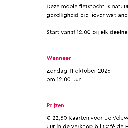
o
k
Deze mooie fietstocht is natuur
k
e
gezelligheid die liever wat and
k
n
e
t
Start vanaf 12.00 bij elk deeln
n
o
t
c
o
h
Wanneer
c
t
h
H
Zondag 11 oktober 2026
t
e
om 12.00 uur
H
r
e
f
Prijzen
r
s
f
t
€ 22,50 Kaarten voor de Veluw
s
e
uur in de verkoop bij Café de 