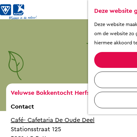
Deze website g
G
Deze website maakt 
a
om de website zo g
n
hiermee akkoord te
a
a
r
d
e
Veluwse Bokkentocht Herfst editie
h
Contact
o
m
Café- Cafetaria De Oude Deel
e
Stationsstraat 125
p