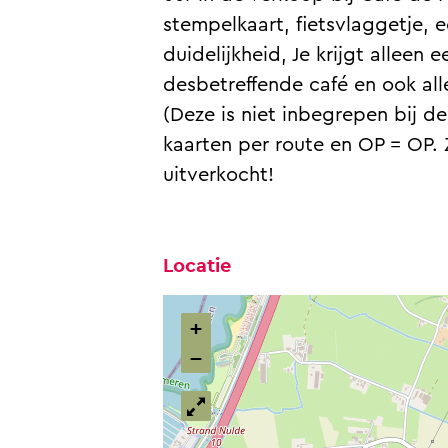
t
d
stempelkaart, fietsvlaggetje, e
e
i
duidelijkheid, Je krijgt alleen
d
t
desbetreffende café en ook all
i
i
(Deze is niet inbegrepen bij de
t
e
kaarten per route en OP = OP. Z
i
uitverkocht!
e
Locatie
+
−