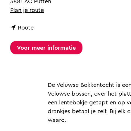
3881 AC Putten
a
n
Plan je route
g
a
e
n
a
Route
a
r
a
V
Voor meer informatie
r
e
V
l
e
u
l
w
De Veluwse Bokkentocht is een
u
s
Veluwse bossen, over het platte
w
e
een lentebokje getapt en op ve
s
B
drankjes betaal je zelf. Bij el
e
o
waard.
B
k