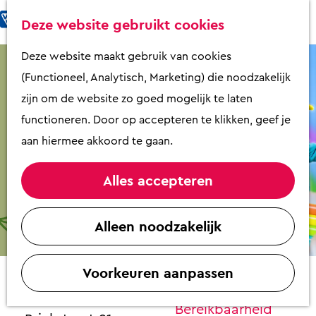
Fietsen & Wandelen
K
Z
Deze website gebruikt cookies
Eten & Drinken
a
o
M
G
Deze website maakt gebruik van cookies
Kunst & Cultuur
a
e
e
a
(Functioneel, Analytisch, Marketing) die noodzakelijk
Overnachten
r
k
n
n
zijn om de website zo goed mogelijk te laten
Activiteiten
t
e
u
a
functioneren. Door op accepteren te klikken, geef je
Winkelen
n
a
aan hiermee akkoord te gaan.
Zaalverhuur
r
d
Alles accepteren
e
Plan je bezoek
De Zoete Zusjes Lossen het op!
h
Alleen noodzakelijk
Overzicht op
o
Contact
plattegrond
m
VVV Putten
Voorkeuren aanpassen
e
Theater Stroud
Contact
p
Theater Stroud
Bereikbaarheid