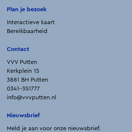
g
g
g
g
g
Plan je bezoek
i
i
i
i
i
Interactieve kaart
n
n
n
n
n
Bereikbaarheid
a
a
a
a
a
o
o
o
o
o
Contact
p
p
p
p
p
F
X
L
e
W
VVV Putten
a
i
-
h
Kerkplein 15
c
n
m
a
3881 BH Putten
e
k
a
t
0341-351777
b
e
i
s
info@vvvputten.nl
o
d
l
A
o
I
p
Nieuwsbrief
k
n
p
Meld je aan voor onze nieuwsbrief.