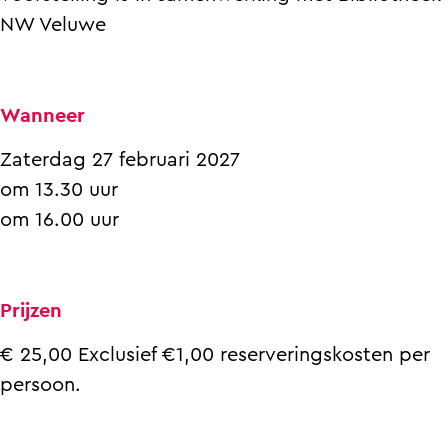
!
o
t
e
!
NW Veluwe
p
o
t
!
p
o
!
p
Wanneer
!
Zaterdag 27 februari 2027
om 13.30 uur
om 16.00 uur
Prijzen
€ 25,00 Exclusief €1,00 reserveringskosten per
persoon.