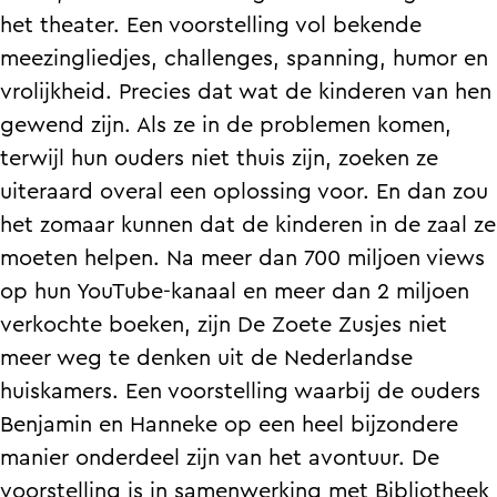
s
Z
e
t
s
het theater. Een voorstelling vol bekende
j
u
Z
e
j
meezingliedjes, challenges, spanning, humor en
e
s
u
Z
e
vrolijkheid. Precies dat wat de kinderen van hen
s
j
s
u
s
gewend zijn. Als ze in de problemen komen,
L
e
j
s
L
terwijl hun ouders niet thuis zijn, zoeken ze
o
s
e
j
o
uiteraard overal een oplossing voor. En dan zou
s
L
s
e
s
het zomaar kunnen dat de kinderen in de zaal ze
s
o
L
s
s
moeten helpen. Na meer dan 700 miljoen views
e
s
o
L
e
op hun YouTube-kanaal en meer dan 2 miljoen
n
s
s
o
n
verkochte boeken, zijn De Zoete Zusjes niet
h
e
s
s
h
meer weg te denken uit de Nederlandse
e
n
e
s
e
huiskamers. Een voorstelling waarbij de ouders
t
h
n
e
t
Benjamin en Hanneke op een heel bijzondere
o
e
h
n
o
manier onderdeel zijn van het avontuur. De
p
t
e
h
p
voorstelling is in samenwerking met Bibliotheek