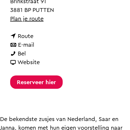
a
Brinkstraat 91
g
3881 BP PUTTEN
e
n
Plan je route
a
n
a
Route
a
n
r
E-mail
D
a
a
D
Bel
e
r
a
v
e
Website
Z
D
r
a
Z
o
e
D
n
o
Reserveer hier
e
Z
e
D
e
t
o
Z
e
t
e
e
o
Z
e
Z
t
e
o
Z
De bekendste zusjes van Nederland, Saar en
u
e
t
e
u
Janna, komen met hun eigen voorstelling naar