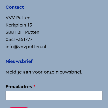
o
o
o
o
o
Contact
p
p
p
p
p
F
X
L
e
W
VVV Putten
a
i
-
h
Kerkplein 15
c
n
m
a
3881 BH Putten
e
k
a
t
0341-351777
b
e
i
s
info@vvvputten.nl
o
d
l
A
o
I
p
Nieuwsbrief
k
n
p
Meld je aan voor onze nieuwsbrief.
v
E-mailadres
*
e
r