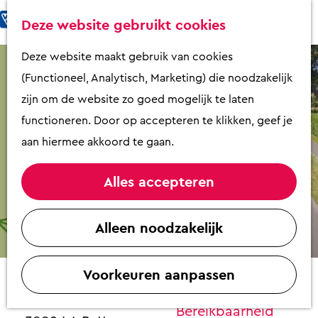
Fietsen & Wandelen
K
Z
Deze website gebruikt cookies
Eten & Drinken
a
o
M
G
Deze website maakt gebruik van cookies
Kunst & Cultuur
a
e
e
a
(Functioneel, Analytisch, Marketing) die noodzakelijk
Overnachten
r
k
n
n
zijn om de website zo goed mogelijk te laten
Activiteiten
t
e
u
a
functioneren. Door op accepteren te klikken, geef je
Winkelen
n
a
aan hiermee akkoord te gaan.
Zaalverhuur
r
d
Alles accepteren
e
Plan je bezoek
Truckfestijn
h
Alleen noodzakelijk
Overzicht op
o
Contact
plattegrond
m
VVV Putten
Voorkeuren aanpassen
e
Manege Putten
Contact
p
Halvinkhuizerweg 80
Bereikbaarheid