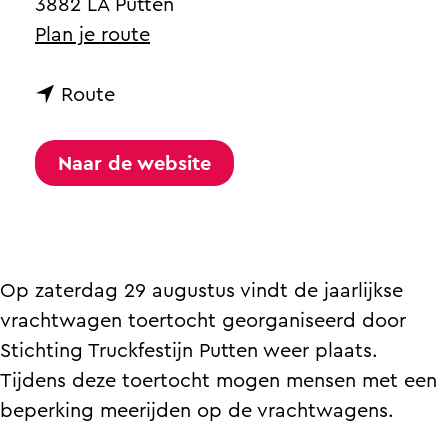
a
3882 LA Putten
g
n
Plan je route
e
a
n
a
Route
a
r
a
T
Naar de website
r
r
T
u
r
c
u
k
Op zaterdag 29 augustus vindt de jaarlijkse
c
f
vrachtwagen toertocht georganiseerd door
k
e
Stichting Truckfestijn Putten weer plaats.
f
s
Tijdens deze toertocht mogen mensen met een
e
t
beperking meerijden op de vrachtwagens.
s
i