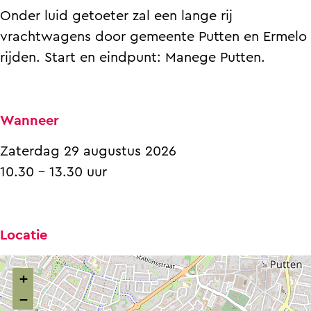
t
j
Onder luid getoeter zal een lange rij
i
n
vrachtwagens door gemeente Putten en Ermelo
j
rijden. Start en eindpunt: Manege Putten.
n
Wanneer
Zaterdag 29 augustus 2026
10.30 - 13.30 uur
Locatie
+
−