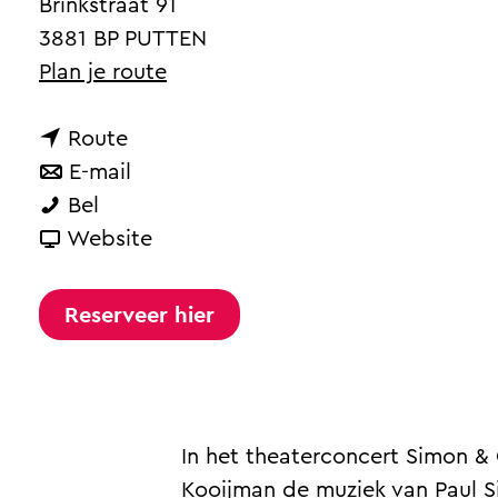
Brinkstraat 91
a
3881 BP PUTTEN
g
n
Plan je route
e
a
n
a
Route
a
n
r
E-mail
S
a
a
S
Bel
i
r
a
v
i
Website
m
S
r
a
m
o
i
S
n
o
Reserveer hier
n
m
i
S
n
&
o
m
i
&
G
n
o
m
G
a
&
n
o
a
In het theaterconcert Simon & 
r
G
&
n
r
Kooijman de muziek van Paul Si