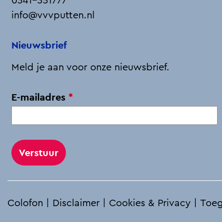
0341-351777
b
e
i
s
info@vvvputten.nl
o
d
l
A
o
I
p
Nieuwsbrief
k
n
p
Meld je aan voor onze nieuwsbrief.
v
E-mailadres
*
e
r
p
l
i
c
h
Colofon
|
Disclaimer
|
Cookies & Privacy
|
Toeg
t