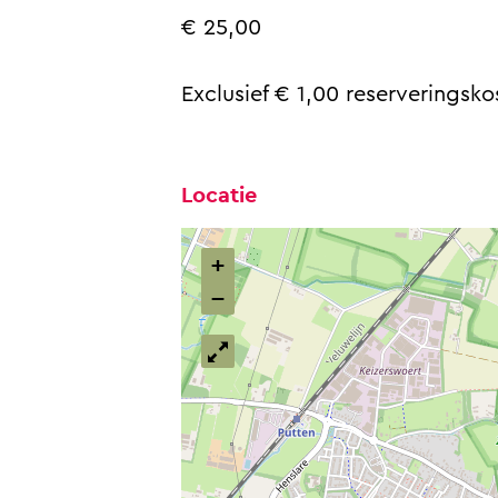
r
u
€ 25,00
r
Exclusief € 1,00 reserveringsko
Locatie
+
−