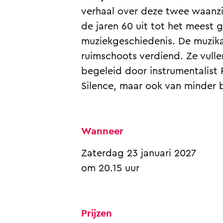
f
a
G
&
f
verhaal over deze twee waanzi
u
r
a
G
u
de jaren 60 uit tot het meest
n
f
r
a
n
muziekgeschiedenis. De muzika
k
u
f
r
k
ruimschoots verdiend. Ze vulle
e
n
u
f
e
begeleid door instrumentalist 
l
k
n
u
l
Silence, maar ook van minder 
,
e
k
n
,
O
l
e
k
O
n
,
l
e
n
Wanneer
T
O
,
l
T
o
n
O
,
o
Zaterdag 23 januari 2027
u
T
n
O
u
om 20.15 uur
r
o
T
n
r
u
o
T
Prijzen
r
u
o