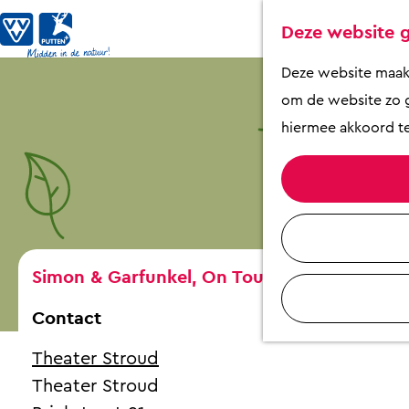
Deze website g
G
Deze website maakt 
a
om de website zo g
n
hiermee akkoord te
a
a
r
d
e
Simon & Garfunkel, On Tour
h
Contact
o
m
Theater Stroud
e
Theater Stroud
p