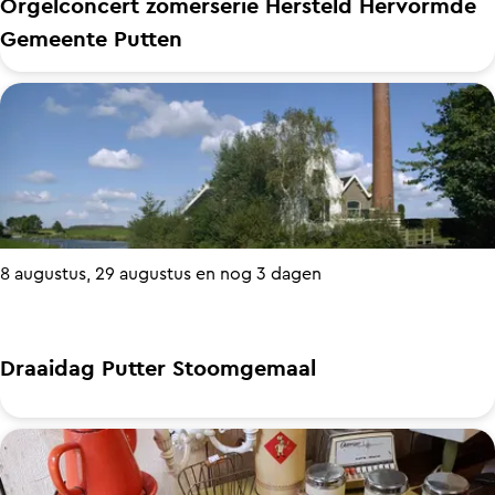
Orgelconcert zomerserie Hersteld Hervormde
i
Gemeente Putten
e
r
O
W
r
o
g
r
e
k
l
s
c
h
8 augustus, 29 augustus en nog 3 dagen
o
o
n
p
c
Draaidag Putter Stoomgemaal
e
r
D
t
r
z