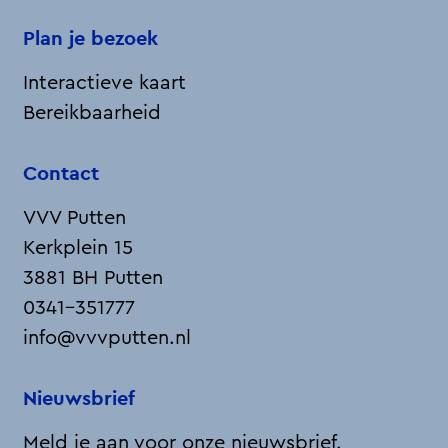
i
n
n
n
n
l
i
b
Plan je bezoek
n
a
a
a
a
g
n
i
a
e
g
Interactieve kaart
j
n
m
Bereikbaarheid
S
d
e
a
e
t
Contact
u
p
g
n
VVV Putten
a
i
a
Kerkplein 15
g
d
D
3881 BH Putten
i
s
r
0341-351777
n
ô
info@vvvputten.nl
a
m
e
Nieuwsbrief
P
Meld je aan voor onze nieuwsbrief.
u