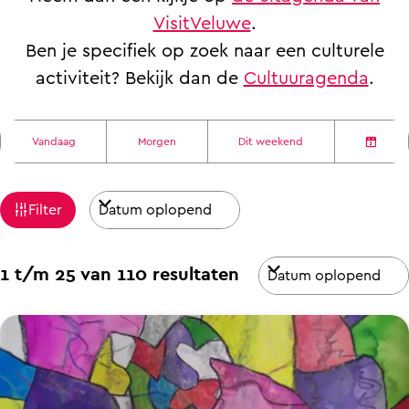
a
VisitVeluwe
.
g
Ben je specifiek op zoek naar een culturele
e
activiteit? Bekijk dan de
Cultuuragenda
.
W
S
W
Vandaag
Morgen
Dit weekend
o
K
a
a
r
i
n
t
t
Filter
e
n
z
e
s
e
o
e
S
d
e
1 t/m 25 van 110 resultaten
e
r
o
a
r
o
r
t
k
p
t
u
j
:
e
m
e
e