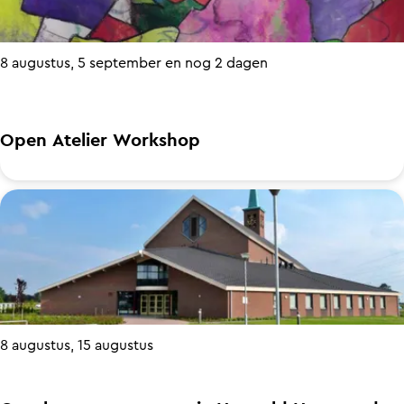
r
o
8 augustus, 5 september en nog 2 dagen
p
:
Open Atelier Workshop
O
p
e
n
A
t
8 augustus, 15 augustus
e
l