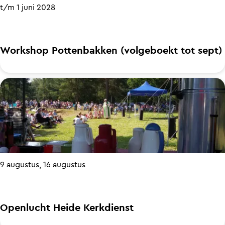
P
t/m 1 juni 2028
a
u
l
t
l
t
Workshop Pottenbakken (volgeboekt tot sept)
e
e
y
n
W
E
'
o
l
3
r
e
k
k
c
m
s
t
h
r
9 augustus, 16 augustus
o
i
p
c
P
Openlucht Heide Kerkdienst
f
o
u