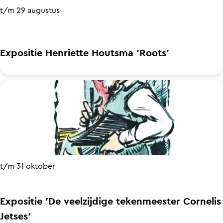
i
d
t/m 29 augustus
n
e
a
r
i
Expositie Henriette Houtsma 'Roots'
e
r
n
e
E
f
x
i
p
e
o
t
s
s
i
r
t/m 31 oktober
t
o
i
u
Expositie 'De veelzijdige tekenmeester Cornelis
e
t
Jetses'
H