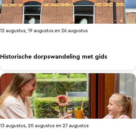
s
e
a
c
r
r
h
c
k
i
12 augustus, 19 augustus en 26 augustus
o
t
l
n
d
c
Historische dorpswandeling met gids
e
e
r
r
H
e
t
i
n
e
s
n
t
i
o
n
r
d
13 augustus, 20 augustus en 27 augustus
i
e