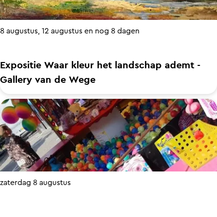
e
s
'
l
i
R
z
8 augustus, 12 augustus en nog 8 dagen
t
o
i
i
o
j
Expositie Waar kleur het landschap ademt -
e
t
d
Gallery van de Wege
4
s
i
A
'
E
g
r
x
e
t
p
t
s
o
e
X
s
k
L
i
e
zaterdag 8 augustus
t
n
i
m