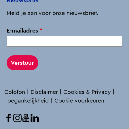
Nieuwsbrief
Meld je aan voor onze nieuwsbrief.
v
E-mailadres
*
e
r
p
l
i
c
h
Colofon
|
Disclaimer
|
Cookies & Privacy
|
t
Toegankelijkheid
|
Cookie voorkeuren
F
I
Y
L