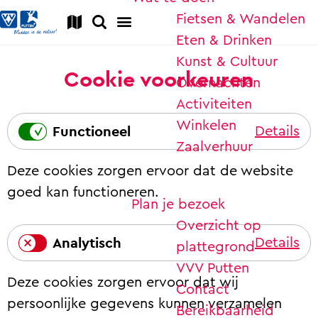
Fietsen & Wandelen
K
Z
Eten & Drinken
a
o
M
G
Kunst & Cultuur
a
e
e
a
Cookie voorkeuren
Overnachten
r
k
n
n
Activiteiten
t
e
u
a
Winkelen
n
a
Functioneel
Details
Zaalverhuur
r
F
Deze cookies zorgen ervoor dat de website
d
u
goed kan functioneren.
e
n
Plan je bezoek
h
c
Overzicht op
o
t
Analytisch
Details
plattegrond
m
i
A
VVV Putten
e
o
Deze cookies zorgen ervoor dat wij
n
Contact
p
n
persoonlijke gegevens kunnen verzamelen
a
Bereikbaarheid