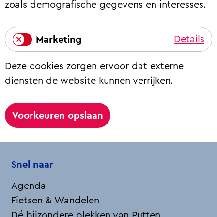
a
e
zoals demografische gegevens en interesses.
l
g
e
y
e
l
t
Marketing
Details
i
M
s
Deze cookies zorgen ervoor dat externe
a
c
diensten de website kunnen verrijken.
r
h
k
e
Voorkeuren opslaan
t
i
n
Snel naar
g
Agenda
Fietsen & Wandelen
Dé bijzondere plekken van Putten