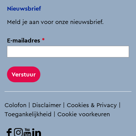
Nieuwsbrief
Meld je aan voor onze nieuwsbrief.
v
E-mailadres
*
e
r
p
l
i
c
h
Colofon
|
Disclaimer
|
Cookies & Privacy
|
t
Toegankelijkheid
|
Cookie voorkeuren