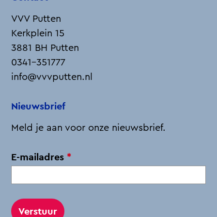
VVV Putten
Kerkplein 15
3881 BH Putten
0341-351777
info@vvvputten.nl
Nieuwsbrief
Meld je aan voor onze nieuwsbrief.
v
E-mailadres
*
e
r
p
l