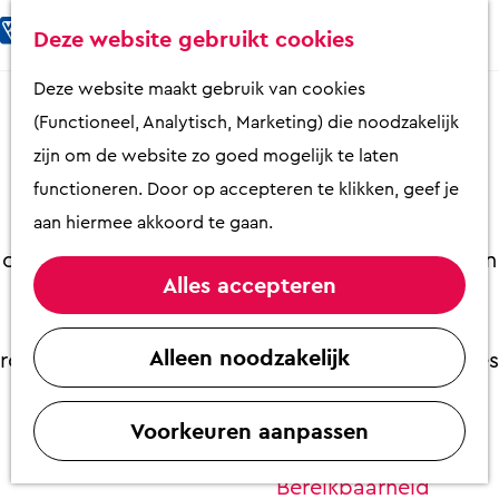
Fietsen & Wandelen
K
Z
Deze website gebruikt cookies
Eten & Drinken
a
o
M
G
Deze website maakt gebruik van cookies
Kunst & Cultuur
a
e
e
a
Scooter rijden op de Veluwe!
(Functioneel, Analytisch, Marketing) die noodzakelijk
Overnachten
r
k
n
n
zijn om de website zo goed mogelijk te laten
Activiteiten
t
e
u
a
functioneren. Door op accepteren te klikken, geef je
Winkelen
n
a
aan hiermee akkoord te gaan.
Vorige week hebben wij (ik, mijn zus en onze
Zaalverhuur
r
ouders) een scooter gehuurd. Vorig jaar hebben
d
Alles accepteren
we dit ook gedaan en dat was heel erg leuk!
e
Plan je bezoek
Als je de scooter gaat ophalen kan je een
h
Alleen noodzakelijk
Overzicht op
routekaartje meekrijgen, maar wij wisten precies
o
plattegrond
waar we heen wilden!
m
VVV Putten
Voorkeuren aanpassen
e
Contact
p
Bereikbaarheid