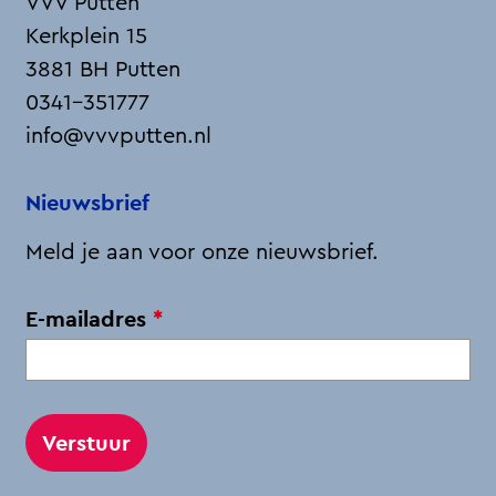
VVV Putten
a
i
-
h
Kerkplein 15
c
n
m
a
3881 BH Putten
e
k
a
t
0341-351777
b
e
i
s
info@vvvputten.nl
o
d
l
A
o
I
p
Nieuwsbrief
k
n
p
Meld je aan voor onze nieuwsbrief.
v
E-mailadres
*
e
r
p
l
i