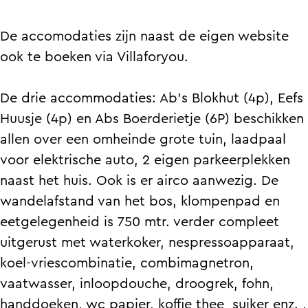
l
e
e
o
k
l
l
m
De accomodaties zijn naast de eigen website
o
k
k
b
ook te boeken via Villaforyou.
m
o
o
i
b
m
m
j
De drie accommodaties: Ab's Blokhut (4p), Eefs
i
b
b
A
Huusje (4p) en Abs Boerderietje (6P) beschikken
j
i
i
b
allen over een omheinde grote tuin, laadpaal
A
j
j
e
voor elektrische auto, 2 eigen parkeerplekken
b
A
A
n
naast het huis. Ook is er airco aanwezig. De
e
b
b
E
wandelafstand van het bos, klompenpad en
n
e
e
e
eetgelegenheid is 750 mtr. verder compleet
E
n
n
f
uitgerust met waterkoker, nespressoapparaat,
e
E
E
koel-vriescombinatie, combimagnetron,
f
e
e
vaatwasser, inloopdouche, droogrek, fohn,
f
f
handdoeken, wc papier, koffie thee suiker enz. ,