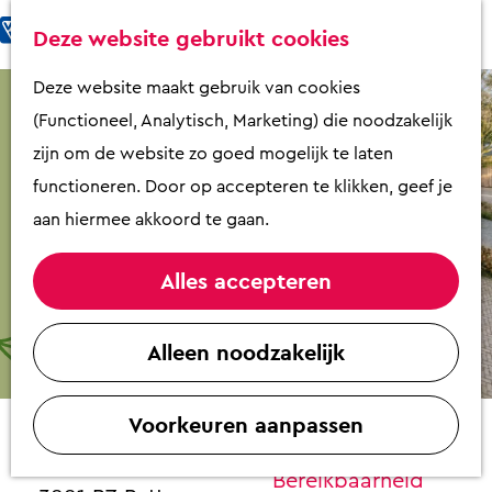
Fietsen & Wandelen
K
Z
Deze website gebruikt cookies
Eten & Drinken
a
o
M
G
Deze website maakt gebruik van cookies
Kunst & Cultuur
a
e
e
a
(Functioneel, Analytisch, Marketing) die noodzakelijk
Overnachten
r
k
n
n
zijn om de website zo goed mogelijk te laten
Activiteiten
t
e
u
a
functioneren. Door op accepteren te klikken, geef je
Winkelen
n
a
aan hiermee akkoord te gaan.
Zaalverhuur
r
d
Alles accepteren
e
Plan je bezoek
Veluws Welkom bij Ab en Eef
h
Alleen noodzakelijk
Overzicht op
o
Contact
plattegrond
m
VVV Putten
Voorkeuren aanpassen
e
Veluws Welkom bij Ab en Eef
Contact
p
Bato'sweg 11
Bereikbaarheid