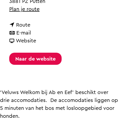
a
3881 PZ Putten
g
n
Plan je route
e
a
n
a
Route
a
n
r
E-mail
a
a
v
V
Website
r
a
a
e
V
r
n
l
Naar de website
e
V
V
u
l
e
e
w
u
l
l
s
w
u
u
W
'Veluws Welkom bij Ab en Eef' beschikt over
s
w
w
e
drie accomodaties. De accomodaties liggen op
W
s
s
l
5 minuten van het bos met losloopgebied voor
e
W
W
k
honden.