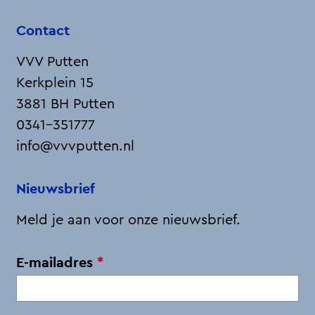
o
o
o
o
o
Contact
p
p
p
p
p
F
X
L
e
W
VVV Putten
a
i
-
h
Kerkplein 15
c
n
m
a
3881 BH Putten
e
k
a
t
0341-351777
b
e
i
s
info@vvvputten.nl
o
d
l
A
o
I
p
Nieuwsbrief
k
n
p
Meld je aan voor onze nieuwsbrief.
v
E-mailadres
*
e
r