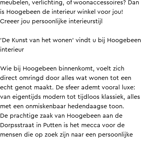
e
g
n
meubelen, verlichting, of woonaccessoires? Dan
I
e
e
b
b
e
t
is Hoogebeen de interieur winkel voor jou!
n
n
e
e
e
b
e
Creeer jou persoonlijke interieurstijl
t
I
n
e
e
e
r
e
n
I
n
n
e
i
'De Kunst van het wonen' vindt u bij Hoogebeen
r
t
n
I
I
n
e
interieur
i
e
t
n
n
I
u
e
r
e
t
t
n
r
Wie bij Hoogebeen binnenkomt, voelt zich
u
i
r
e
e
t
direct omringd door alles wat wonen tot een
r
e
i
r
r
e
echt genot maakt. De sfeer ademt vooral luxe:
u
e
i
i
r
van eigentijds modern tot tijdloos klassiek, alles
r
u
e
e
i
met een onmiskenbaar hedendaagse toon.
r
u
u
e
De prachtige zaak van Hoogebeen aan de
r
r
u
Dorpsstraat in Putten is het mecca voor de
r
mensen die op zoek zijn naar een persoonlijke