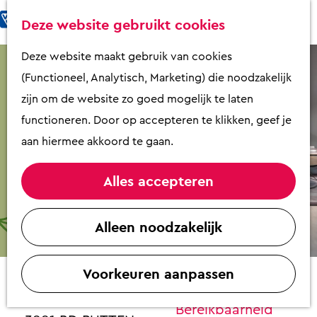
Fietsen & Wandelen
K
Z
Deze website gebruikt cookies
Eten & Drinken
a
o
M
G
Deze website maakt gebruik van cookies
Kunst & Cultuur
a
e
e
a
(Functioneel, Analytisch, Marketing) die noodzakelijk
Overnachten
r
k
n
n
zijn om de website zo goed mogelijk te laten
Activiteiten
t
e
u
a
functioneren. Door op accepteren te klikken, geef je
Winkelen
n
a
aan hiermee akkoord te gaan.
Zaalverhuur
r
d
Alles accepteren
e
Plan je bezoek
Hoogebeen Interieur
h
Alleen noodzakelijk
Overzicht op
o
Contact
plattegrond
m
VVV Putten
Voorkeuren aanpassen
e
Hoogebeen interieur
Contact
p
Dorpsstraat 36
Bereikbaarheid