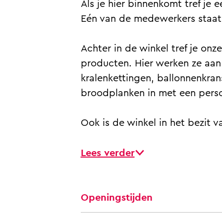
i
Als je hier binnenkomt tref j
e
k
n
n
Eén van de medewerkers staat 
l
e
k
k
l
e
e
Achter in de winkel tref je o
l
l
producten. Hier werken ze aan a
kralenkettingen, ballonnenkran
broodplanken in met een persoo
Ook is de winkel in het bezit 
Lees verder
Openingstijden