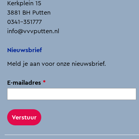
a
i
-
h
Kerkplein 15
c
n
m
a
3881 BH Putten
e
k
a
t
0341-351777
b
e
i
s
info@vvvputten.nl
o
d
l
A
o
I
p
Nieuwsbrief
k
n
p
Meld je aan voor onze nieuwsbrief.
v
E-mailadres
*
e
r
p
l
i
c