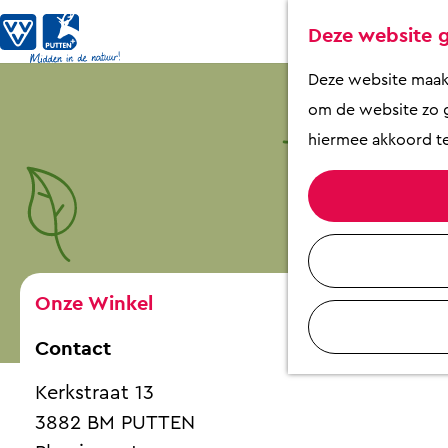
Deze website g
G
Deze website maakt 
a
om de website zo g
n
hiermee akkoord te
a
a
r
d
e
Onze Winkel
h
Contact
o
m
Kerkstraat 13
e
3882 BM PUTTEN
p