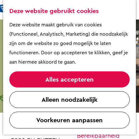
Fietsen & Wandelen
K
Z
Deze website gebruikt cookies
Eten & Drinken
a
o
M
G
Deze website maakt gebruik van cookies
Kunst & Cultuur
a
e
e
a
(Functioneel, Analytisch, Marketing) die noodzakelijk
Overnachten
r
k
n
n
zijn om de website zo goed mogelijk te laten
Activiteiten
t
e
u
a
functioneren. Door op accepteren te klikken, geef je
Winkelen
n
a
aan hiermee akkoord te gaan.
Zaalverhuur
r
d
Alles accepteren
e
Plan je bezoek
Zaalverhuur Beachclub Nulde
h
Alleen noodzakelijk
Overzicht op
o
Contact
plattegrond
m
VVV Putten
Voorkeuren aanpassen
e
Beachclub Nulde
Contact
p
Strandboulevard 27
Bereikbaarheid