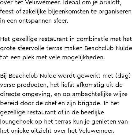
v
r
over het Veluwemeer. Ideaal om je bruiloft,
r
h
r
e
B
feest of zakelijke bijeenkomsten te organiseren
B
u
h
r
e
in een ontspannen sfeer.
e
u
u
h
a
a
r
u
u
c
Het gezellige restaurant in combinatie met het
c
B
r
u
h
grote sfeervolle terras maken Beachclub Nulde
h
e
B
r
c
tot een plek met vele mogelijkheden.
c
a
e
B
l
l
c
a
e
u
Bij Beachclub Nulde wordt gewerkt met (dag)
u
h
c
a
b
verse producten, het liefst afkomstig uit de
b
c
h
c
N
directe omgeving, en op ambachtelijke wijze
N
l
c
h
u
bereid door de chef en zijn brigade. In het
u
u
l
c
l
gezellige restaurant of in de heerlijke
l
b
u
l
d
loungehoek op het terras kun je genieten van
d
N
b
u
e
het unieke uitzicht over het Veluwemeer.
e
u
N