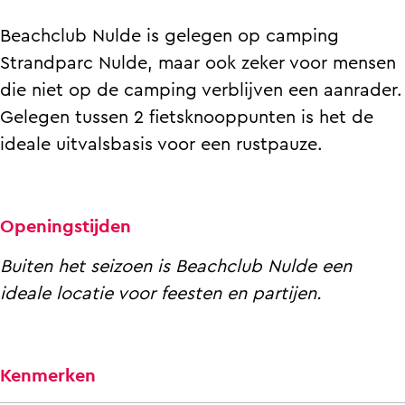
b
l
u
N
Beachclub Nulde is gelegen op camping
d
l
u
Strandparc Nulde, maar ook zeker voor mensen
e
d
l
die niet op de camping verblijven een aanrader.
e
d
Gelegen tussen 2 fietsknooppunten is het de
e
ideale uitvalsbasis voor een rustpauze.
Openingstijden
Buiten het seizoen is Beachclub Nulde een
ideale locatie voor feesten en partijen.
Kenmerken