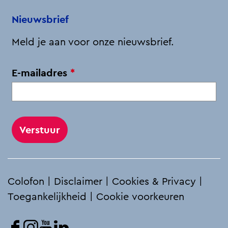
-
o
I
p
Nieuwsbrief
1
k
n
p
Meld je aan voor onze nieuwsbrief.
v
E-mailadres
*
e
r
p
l
i
c
h
Colofon
|
Disclaimer
|
Cookies & Privacy
|
t
Toegankelijkheid
|
Cookie voorkeuren