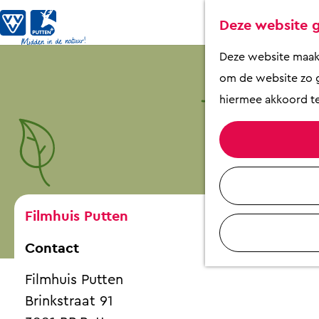
Deze website g
G
Deze website maakt 
a
om de website zo g
n
hiermee akkoord te
a
a
r
d
e
Filmhuis Putten
h
Contact
o
m
Filmhuis Putten
e
Brinkstraat 91
p