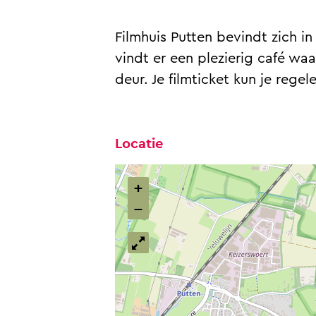
P
s
s
t
u
P
P
t
Filmhuis Putten bevindt zich 
t
u
u
e
vindt er een plezierig café waa
t
t
t
n
deur. Je filmticket kun je rege
e
t
t
n
e
e
n
n
Locatie
+
−