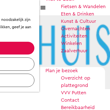
Fietsen & Wandelen
K
Z
Eten & Drinken
a
o
M
noodzakelijk zijn
Kunst & Cultuur
a
e
e
ikken, geef je aan
Overnachten
r
k
n
Activiteiten
t
e
u
Winkelen
n
Zaalverhuur
Plan je bezoek
Overzicht op
plattegrond
VVV Putten
Contact
Bereikbaarheid