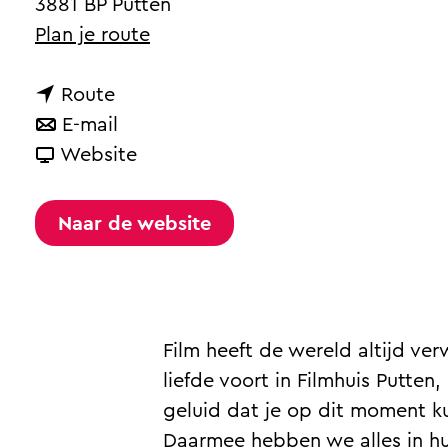
3881 BP Putten
a
n
Plan je route
g
a
e
n
a
Route
a
n
r
E-mail
a
a
v
F
Website
r
a
a
i
F
r
n
l
Naar de website
i
F
F
m
l
i
i
h
m
l
l
u
h
m
m
i
Film heeft de wereld altijd ve
u
h
h
s
liefde voort in Filmhuis Putten
i
u
u
P
geluid dat je op dit moment ku
s
i
i
u
Daarmee hebben we alles in hui