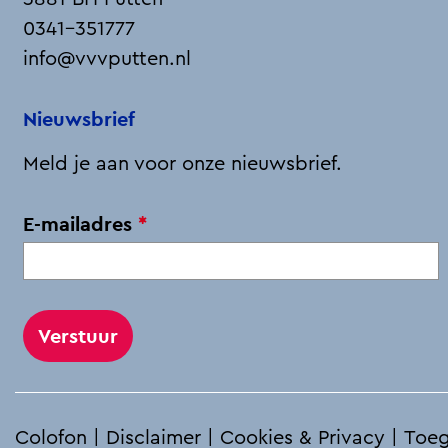
e
k
a
t
0341-351777
b
e
i
s
info@vvvputten.nl
o
d
l
A
o
I
p
Nieuwsbrief
k
n
p
Meld je aan voor onze nieuwsbrief.
v
E-mailadres
*
e
r
p
l
i
c
h
Colofon
|
Disclaimer
|
Cookies & Privacy
|
Toeg