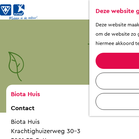
Deze website g
G
Deze website maakt 
a
om de website zo g
n
hiermee akkoord te
a
a
r
d
e
Biota Huis
h
Contact
o
m
Biota Huis
e
Krachtighuizerweg 30-3
p