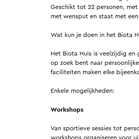
s
i
u
Geschikt tot 22 personen, met 
s
i
met wensput en staat met een 
s
Wat kun je doen in het Biota H
Het Biota Huis is veelzijdig en 
op zoek bent naar persoonlijke 
faciliteiten maken elke bijeenk
Enkele mogelijkheden:
Workshops
Van sportieve sessies tot persoo
workshops organiseren voor ui