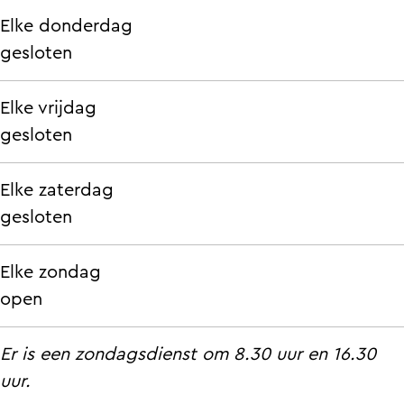
m
e
e
a
Elke donderdag
a
m
m
k
gesloten
a
a
a
t
k
a
a
Elke vrijdag
t
k
k
gesloten
t
t
Elke zaterdag
gesloten
Elke zondag
open
Er is een zondagsdienst om 8.30 uur en 16.30
uur.