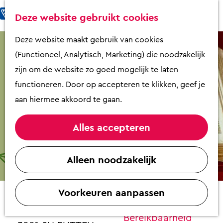
Fietsen & Wandelen
K
Z
Deze website gebruikt cookies
Eten & Drinken
a
o
M
G
Deze website maakt gebruik van cookies
Kunst & Cultuur
a
e
e
a
(Functioneel, Analytisch, Marketing) die noodzakelijk
Overnachten
r
k
n
n
zijn om de website zo goed mogelijk te laten
Activiteiten
t
e
u
a
functioneren. Door op accepteren te klikken, geef je
Winkelen
n
a
aan hiermee akkoord te gaan.
Zaalverhuur
r
d
Alles accepteren
e
Plan je bezoek
Gereformeerde kerk vrijgemaakt
h
Alleen noodzakelijk
Overzicht op
o
Contact
plattegrond
m
VVV Putten
Voorkeuren aanpassen
e
De Aker
Contact
p
Voorthuizerstraat 14
Bereikbaarheid