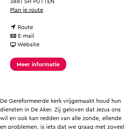
a
3881 SH PUTTEN
g
n
Plan je route
e
a
n
a
Route
a
n
r
E-mail
a
a
v
G
Website
r
a
a
e
G
r
n
r
Meer informatie
e
G
G
e
r
e
e
f
e
r
r
o
f
e
e
r
De Gereformeerde kerk vrijgemaakt houd hun
o
f
f
m
diensten in De Aker. Zij geloven dat Jezus ons
r
o
o
e
wil en ook kan redden van alle zonde, ellende
m
r
r
e
en problemen, is iets dat we graag met zoveel