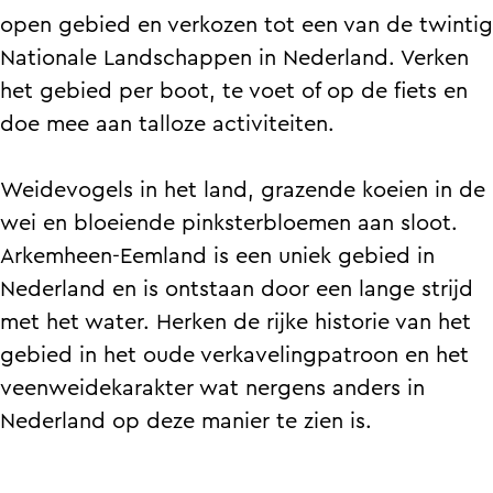
n
n
a
open gebied en verkozen tot een van de twintig
a
a
l
Nationale Landschappen in Nederland. Verken
a
a
L
het gebied per boot, te voet of op de fiets en
l
l
a
doe mee aan talloze activiteiten.
L
L
n
a
a
d
Weidevogels in het land, grazende koeien in de
n
n
s
wei en bloeiende pinksterbloemen aan sloot.
d
d
c
Arkemheen-Eemland is een uniek gebied in
s
s
h
Nederland en is ontstaan door een lange strijd
c
c
a
met het water. Herken de rijke historie van het
h
h
p
gebied in het oude verkavelingpatroon en het
a
a
A
veenweidekarakter wat nergens anders in
p
p
r
Nederland op deze manier te zien is.
A
A
k
r
r
e