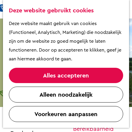
Fietsen & Wandelen
K
Z
Deze website gebruikt cookies
Eten & Drinken
a
o
M
G
Deze website maakt gebruik van cookies
Kunst & Cultuur
a
e
e
a
(Functioneel, Analytisch, Marketing) die noodzakelijk
Overnachten
r
k
n
n
zijn om de website zo goed mogelijk te laten
Activiteiten
t
e
u
a
functioneren. Door op accepteren te klikken, geef je
Winkelen
n
a
aan hiermee akkoord te gaan.
Zaalverhuur
r
d
Alles accepteren
e
Plan je bezoek
Nationaal Landschap Arkemheen-
h
Alleen noodzakelijk
Overzicht op
Eemland
o
plattegrond
m
Contact
VVV Putten
Voorkeuren aanpassen
e
Contact
p
Nationaal Landschap Arkemheen-
Bereikbaarheid