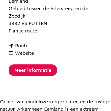
a
Eemland
g
Gebied tussen de Arlersteeg en de
e
Zeedijk
3882 RS PUTTEN
n
Plan je route
a
n
a
Route
a
v
r
Website
a
a
N
r
n
a
Meer informatie
N
N
t
a
a
i
t
t
o
i
i
n
Geniet van eindeloze vergezichten en de rustige
o
o
a
natuur. Arkemheen-Eemland is een extreem