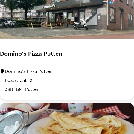
e
c
l
u
b
N
u
Domino's Pizza Putten
l
d
D
Domino's Pizza Putten
e
o
Poststraat 12
m
3881 BM
Putten
i
n
o
'