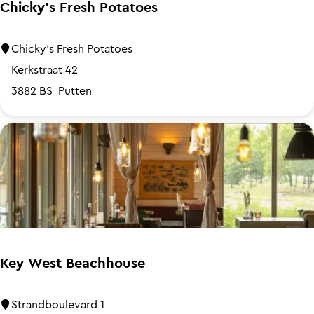
u
Chicky's Fresh Potatoes
r
w
e
C
Chicky's Fresh Potatoes
h
Kerkstraat 42
i
3882 BS
Putten
c
k
y
'
s
F
r
e
Key West Beachhouse
s
h
K
Strandboulevard 1