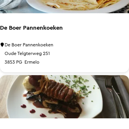
s
P
i
z
De Boer Pannenkoeken
z
a
D
De Boer Pannenkoeken
P
e
Oude Telgterweg 251
u
B
3853 PG
Ermelo
t
o
t
e
e
r
n
P
a
n
n