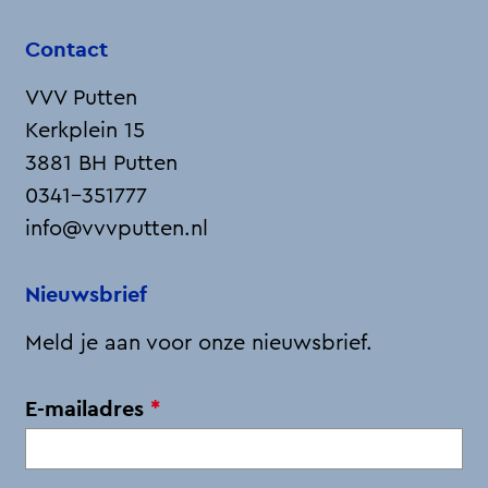
'
e
Contact
p
VVV Putten
a
Kerkplein 15
g
3881 BH Putten
i
0341-351777
n
info@vvvputten.nl
a
Nieuwsbrief
Meld je aan voor onze nieuwsbrief.
v
E-mailadres
*
e
r