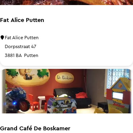
s
t
a
Fat Alice Putten
u
r
F
Fat Alice Putten
a
a
Dorpsstraat 47
n
t
3881 BA
Putten
t
A
B
l
B
i
Q
c
&
e
S
P
m
u
o
t
Grand Café De Boskamer