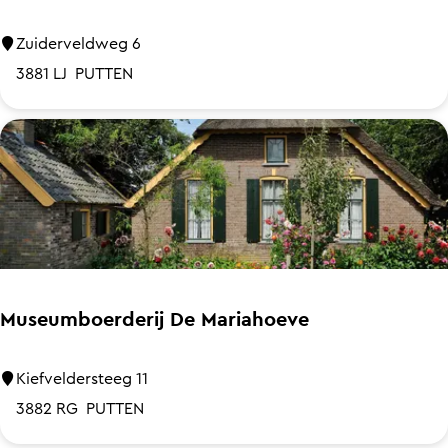
k
t
e
e
G
Zuiderveldweg 6
h
n
r
3881 LJ
PUTTEN
o
a
u
n
s
d
e
C
a
f
é
D
Museumboerderij De Mariahoeve
e
B
M
Kiefveldersteeg 11
o
u
3882 RG
PUTTEN
s
s