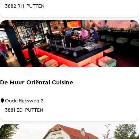
r
s
3882 RH
PUTTEN
k
t
t
a
m
u
e
r
e
a
s
n
t
t
e
K
De Muur Oriëntal Cuisine
r
a
s
D
Oude Rijksweg 2
t
e
3881 ED
PUTTEN
e
M
e
u
l
u