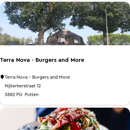
k
e
a
u
m
m
e
b
r
o
e
r
Terra Nova - Burgers and More
d
e
T
Terra Nova - Burgers and More
r
e
Nijkerkerstraat 12
i
r
3882 PG
Putten
j
r
D
a
e
N
M
o