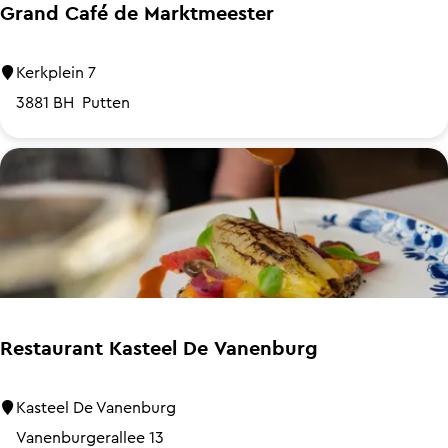
e
Grand Café de Marktmeester
n
k
G
Kerkplein 7
o
r
3881 BH
Putten
e
a
k
n
e
d
n
C
a
f
é
d
Restaurant Kasteel De Vanenburg
e
M
R
Kasteel De Vanenburg
a
e
Vanenburgerallee 13