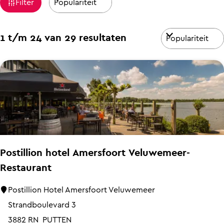
W
a
Filter
o
a
g
r
e
t
S
1 t/m 24 van 29 resultaten
t
o
z
e
r
o
e
t
e
r
e
o
k
e
p
j
r
:
o
e
Postillion hotel Amersfoort Veluwemeer-
p
Restaurant
:
P
Postillion Hotel Amersfoort Veluwemeer
o
Strandboulevard 3
s
3882 RN
PUTTEN