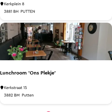
l
a
C
Kerkplein 8
n
a
3881 BH
PUTTEN
t
f
e
e
t
a
r
i
a
H
Lunchroom 'Ons Plekje'
e
t
L
Kerkstraat 15
E
u
3882 BM
Putten
e
n
t
c