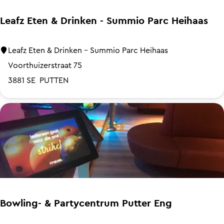
t
o
e
e
Leafz Eten & Drinken - Summio Parc Heihaas
r
t
-
&
L
Leafz Eten & Drinken - Summio Parc Heihaas
R
K
e
Voorthuizerstraat 75
e
o
a
3881 SE
PUTTEN
s
f
f
t
f
z
a
i
E
u
e
t
r
e
a
n
n
&
t
D
Bowling- & Partycentrum Putter Eng
r