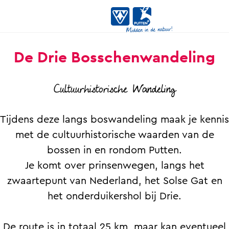
G
De Drie Bosschenwandeling
a
n
Cultuurhistorische Wandeling
a
a
r
Tijdens deze langs boswandeling maak je kennis
d
met de cultuurhistorische waarden van de
e
bossen in en rondom Putten.
h
Je komt over prinsenwegen, langs het
o
zwaartepunt van Nederland, het Solse Gat en
m
het onderduikershol bij Drie.
e
p
De route is in totaal 25 km, maar kan eventueel