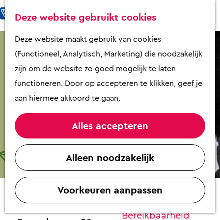
Fietsen & Wandelen
K
Z
Deze website gebruikt cookies
Eten & Drinken
a
o
M
G
Deze website maakt gebruik van cookies
Kunst & Cultuur
a
e
e
a
(Functioneel, Analytisch, Marketing) die noodzakelijk
Overnachten
r
k
n
n
zijn om de website zo goed mogelijk te laten
Activiteiten
t
e
u
a
functioneren. Door op accepteren te klikken, geef je
Winkelen
n
a
aan hiermee akkoord te gaan.
Zaalverhuur
r
d
Alles accepteren
e
Plan je bezoek
Workshop Pottenbakken (volgeboekt
h
Alleen noodzakelijk
Overzicht op
tot sept)
o
plattegrond
m
Contact
VVV Putten
Voorkeuren aanpassen
e
Contact
p
MODDR - Atelier van de Aarde
Bereikbaarheid