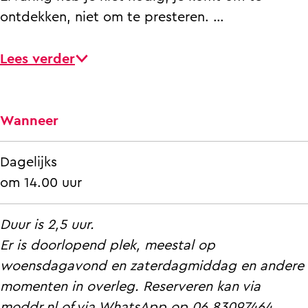
e
o
v
g
ontdekken, niet om te presteren. …
b
l
o
e
o
g
l
b
Lees verder
e
e
g
o
k
b
e
e
t
o
b
k
Wanneer
t
e
o
t
o
k
e
t
Dagelijks
t
t
k
o
om 14.00 uur
s
t
t
t
e
o
t
s
Duur is 2,5 uur.
p
t
o
e
Er is doorlopend plek, meestal op
t
s
t
p
woensdagavond en zaterdagmiddag en andere
)
e
s
t
momenten in overleg. Reserveren kan via
p
e
)
moddr.nl of via WhatsApp op 06 83097464.