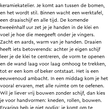
t
p
o
o
keramiekatelier. Je komt aan tussen de bomen,
t
P
p
t
en het wordt stil. Binnen wacht een werktafel,
e
o
P
t
een draaischijf en alle tijd. De komende
n
t
o
e
tweeënhalf uur zet je je handen in de klei en
b
t
t
n
voel je hoe die meegeeft onder je vingers.
a
e
t
b
Zacht en aards, warm van je handen. Draaien
k
n
e
a
heeft iets betoverends: achter je eigen schijf
k
b
n
k
leer je de klei te centreren, de vorm te openen
e
a
b
k
en de wand laag voor laag omhoog te trekken,
n
k
a
e
tot er een kom of beker ontstaat. Het is een
(
k
k
n
eeuwenoud ambacht. In een middag kom je het
v
e
k
(
vooral ervaren, met alle ruimte om te oefenen.
o
n
e
v
Wil je liever vrij bouwen zonder schijf, dan kies
l
(
n
o
je voor handvormen: kneden, rollen, bouwen.
g
v
(
l
Ervaring heb je niet nodig; je komt om te