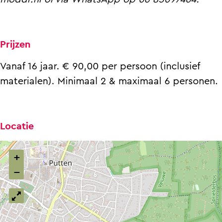
t
p
)
t
)
Prijzen
Vanaf 16 jaar. € 90,00 per persoon (inclusief
materialen). Minimaal 2 & maximaal 6 personen.
Locatie
+
−