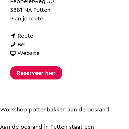
a
Peppelerweg 50
g
3881 NA Putten
e
n
Plan je route
a
n
a
Route
W
a
r
Bel
o
a
v
W
Website
r
r
a
o
k
W
n
r
Reserveer hier
s
o
W
k
h
r
o
s
o
k
r
h
p
s
k
o
Workshop pottenbakken aan de bosrand
P
h
s
p
o
o
h
P
Aan de bosrand in Putten staat een