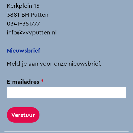
a
i
-
h
Kerkplein 15
c
n
m
a
3881 BH Putten
e
k
a
t
0341-351777
b
e
i
s
info@vvvputten.nl
o
d
l
A
o
I
p
Nieuwsbrief
k
n
p
Meld je aan voor onze nieuwsbrief.
v
E-mailadres
*
e
r
p
l
i