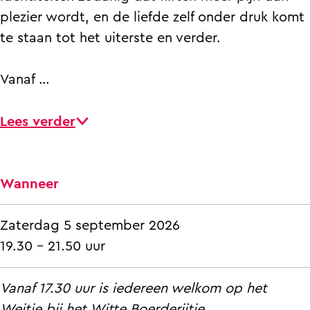
s
'
a
i
s
plezier wordt, en de liefde zelf onder druk komt
y
A
'
a
y
te staan tot het uiterste en verder.
o
s
A
'
o
u
y
s
A
u
Vanaf …
l
o
y
s
l
i
u
o
y
i
Lees verder
k
l
u
o
k
e
i
l
u
e
i
k
i
l
i
Wanneer
t
e
k
i
t
'
i
e
k
'
Zaterdag 5 september 2026
t
i
e
19.30 - 21.50 uur
'
t
i
'
t
Vanaf 17.30 uur is iedereen welkom op het
'
Weitje bij het Witte Boerderijtje.