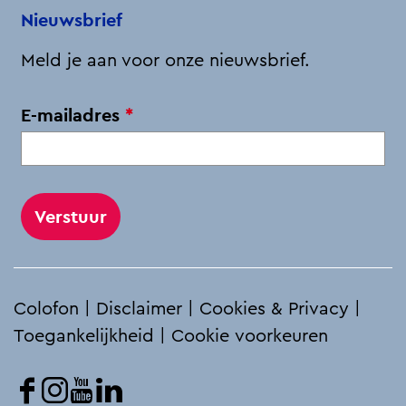
e
o
I
p
Nieuwsbrief
r
k
n
p
Meld je aan voor onze nieuwsbrief.
I
l
v
E-mailadres
*
l
e
y
r
r
p
i
l
a
i
c
h
Colofon
|
Disclaimer
|
Cookies & Privacy
|
t
Toegankelijkheid
|
Cookie voorkeuren
F
I
Y
L