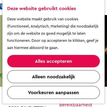
Fietsen & Wandelen
K
Z
Deze website gebruikt cookies
Eten & Drinken
a
o
M
G
Deze website maakt gebruik van cookies
Kunst & Cultuur
a
e
e
a
(Functioneel, Analytisch, Marketing) die noodzakelijk
Overnachten
r
k
n
n
zijn om de website zo goed mogelijk te laten
Activiteiten
t
e
u
a
functioneren. Door op accepteren te klikken, geef je
Winkelen
n
a
aan hiermee akkoord te gaan.
Zaalverhuur
r
d
Alles accepteren
e
Plan je bezoek
Openluchttheater Illyria 'As you like it'
h
Alleen noodzakelijk
Overzicht op
o
Contact
plattegrond
m
VVV Putten
Voorkeuren aanpassen
e
Landgoed Schovenhorst
Contact
p
Garderenseweg 93
Bereikbaarheid