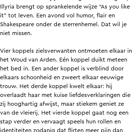
h
t
h
c
h
Illyria brengt op sprankelende wijze “As you like
e
t
t
h
e
it” tot leven. Een avond vol humor, flair en
a
h
t
t
a
Shakespeare onder de sterrenhemel. Dat wil je
t
e
h
t
t
niet missen.
e
a
e
h
e
r
t
a
e
r
Vier koppels zielsverwanten ontmoeten elkaar in
I
e
t
a
I
het Woud van Arden. Eén koppel duikt meteen
l
r
e
t
l
het bed in. Een ander koppel is verblind door
l
I
r
e
l
elkaars schoonheid en zweert elkaar eeuwige
y
l
I
r
y
trouw. Het derde koppel kwelt elkaar: hij
r
l
l
I
r
overlaadt haar met kuise liefdesverklaringen die
i
y
l
l
i
zij hooghartig afwijst, maar stiekem geniet ze
a
r
y
l
a
van de vleierij. Het vierde koppel gaat nog een
'
i
r
y
'
stap verder en vervaagt speels hun rollen en
A
a
i
r
A
identiteiten zodanig dat flirten meer pijn dan