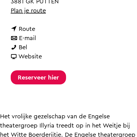
a
3881 GK PUTTEN
g
n
Plan je route
e
a
n
a
Route
a
n
r
E-mail
O
a
a
O
Bel
p
r
a
v
p
Website
e
O
r
a
e
n
p
O
n
n
Reserveer hier
l
e
p
O
l
u
n
e
p
u
c
l
n
e
c
h
u
l
n
h
Het vrolijke gezelschap van de Engelse
t
c
u
l
t
theatergroep Illyria treedt op in het Weitje bij
t
h
c
u
t
het Witte Boerderijtje. De Engelse theatergroep