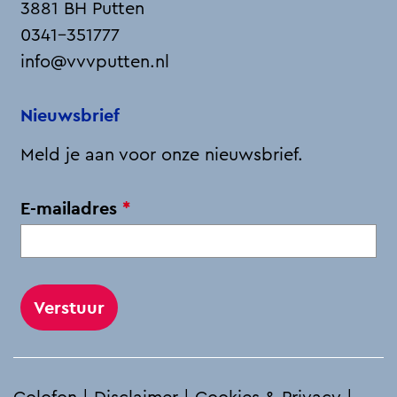
3881 BH Putten
0341-351777
info@vvvputten.nl
Nieuwsbrief
Meld je aan voor onze nieuwsbrief.
v
E-mailadres
*
e
r
p
l
i
c
h