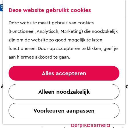
Fietsen & Wandelen
K
Z
Deze website gebruikt cookies
Eten & Drinken
a
o
M
G
Deze website maakt gebruik van cookies
Kunst & Cultuur
a
e
e
a
Touren op de Veluwe; "Van
(Functioneel, Analytisch, Marketing) die noodzakelijk
Overnachten
r
k
n
n
Kasteel tot Kudde"
zijn om de website zo goed mogelijk te laten
Activiteiten
t
e
u
a
functioneren. Door op accepteren te klikken, geef je
Winkelen
n
a
aan hiermee akkoord te gaan.
Zaalverhuur
r
Al een aantal jaar bij de VVV in het schap;
d
Alles accepteren
Autoroute “van Kasteel tot Kudde”.
e
Plan je bezoek
Bij slecht weer of als je iets minder mobiel bent
h
Alleen noodzakelijk
Overzicht op
is dit een leuke manier om de omgeving te
o
plattegrond
verkennen!
m
VVV Putten
Voorkeuren aanpassen
e
Contact
p
Bereikbaarheid