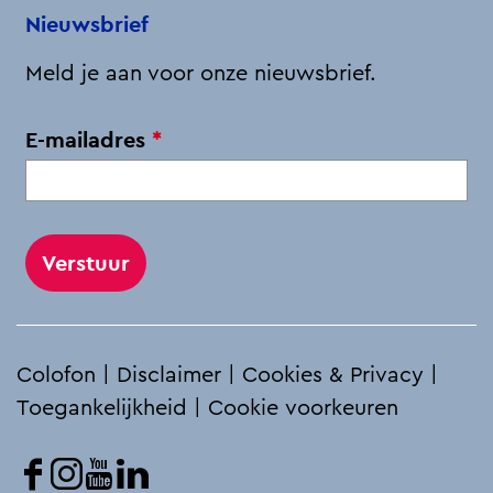
l
o
I
p
Nieuwsbrief
e
k
n
p
Meld je aan voor onze nieuwsbrief.
n
v
E-mailadres
*
e
r
p
l
i
c
h
Colofon
|
Disclaimer
|
Cookies & Privacy
|
t
Toegankelijkheid
|
Cookie voorkeuren
F
I
Y
L