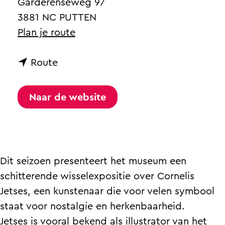
a
Garderenseweg 97
g
3881 NC PUTTEN
e
n
Plan je route
a
n
a
Route
a
r
a
E
Naar de website
r
x
E
p
x
o
p
s
Dit seizoen presenteert het museum een
o
i
schitterende wisselexpositie over Cornelis
s
t
Jetses, een kunstenaar die voor velen symbool
i
i
staat voor nostalgie en herkenbaarheid.
t
e
Jetses is vooral bekend als illustrator van het