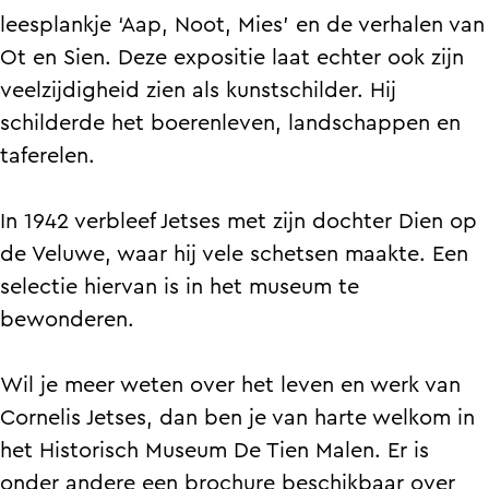
i
'
leesplankje ‘Aap, Noot, Mies’ en de verhalen van
e
D
Ot en Sien. Deze expositie laat echter ook zijn
'
e
veelzijdigheid zien als kunstschilder. Hij
D
v
schilderde het boerenleven, landschappen en
e
e
taferelen.
v
e
e
l
In 1942 verbleef Jetses met zijn dochter Dien op
e
z
de Veluwe, waar hij vele schetsen maakte. Een
l
i
selectie hiervan is in het museum te
z
j
bewonderen.
i
d
j
i
Wil je meer weten over het leven en werk van
d
g
Cornelis Jetses, dan ben je van harte welkom in
i
e
het Historisch Museum De Tien Malen. Er is
g
t
onder andere een brochure beschikbaar over