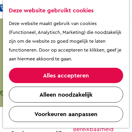
Fietsen & Wandelen
K
Z
Deze website gebruikt cookies
Eten & Drinken
a
o
M
G
Deze website maakt gebruik van cookies
Kunst & Cultuur
a
e
e
a
(Functioneel, Analytisch, Marketing) die noodzakelijk
Overnachten
r
k
n
n
zijn om de website zo goed mogelijk te laten
Activiteiten
t
e
u
a
functioneren. Door op accepteren te klikken, geef je
Winkelen
n
a
aan hiermee akkoord te gaan.
Zaalverhuur
r
d
Alles accepteren
e
Plan je bezoek
Expositie 'De veelzijdige tekenmeester
h
Alleen noodzakelijk
Overzicht op
Cornelis Jetses'
o
plattegrond
m
Contact
VVV Putten
Voorkeuren aanpassen
e
Contact
p
Museum De Tien Malen
Bereikbaarheid