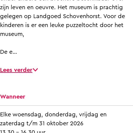
e
e
zijn leven en oeuvre. Het museum is prachtig
t
k
gelegen op Landgoed Schovenhorst. Voor de
e
e
kinderen is er een leuke puzzeltocht door het
k
n
museum,
e
m
n
e
De e…
m
e
e
s
Lees verder
e
t
s
e
t
r
Wanneer
e
C
r
o
Elke woensdag, donderdag, vrijdag en
C
r
zaterdag t/m 31 oktober 2026
o
n
13.30 - 16.30 uur