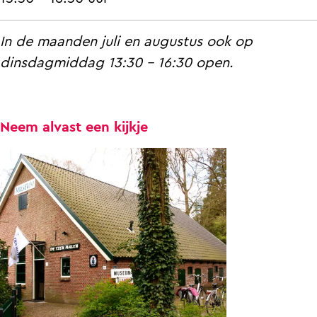
r
e
n
l
In de maanden juli en augustus ook op
e
i
dinsdagmiddag 13:30 - 16:30 open.
l
s
i
J
s
e
Neem alvast een kijkje
J
t
e
s
t
e
s
s
e
'
s
'