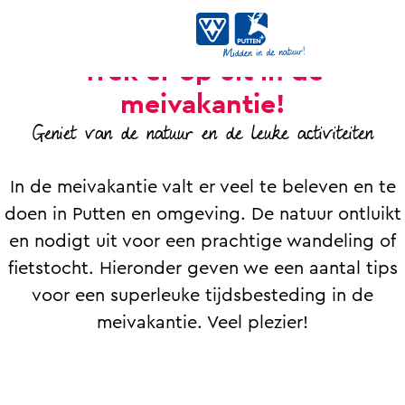
MEIVAKANTIE
Trek er op uit in de
G
meivakantie!
a
n
Geniet van de natuur en de leuke activiteiten
a
a
In de meivakantie valt er veel te beleven en te
r
doen in Putten en omgeving. De natuur ontluikt
d
en nodigt uit voor een prachtige wandeling of
e
fietstocht. Hieronder geven we een aantal tips
h
voor een superleuke tijdsbesteding in de
o
meivakantie. Veel plezier!
m
e
p