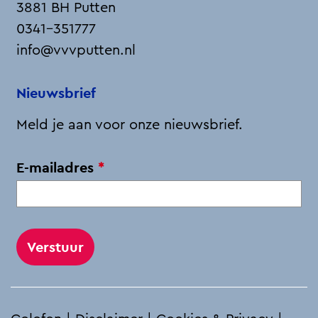
3881 BH Putten
0341-351777
info@vvvputten.nl
Nieuwsbrief
Meld je aan voor onze nieuwsbrief.
v
E-mailadres
*
e
r
p
l
i
c
h