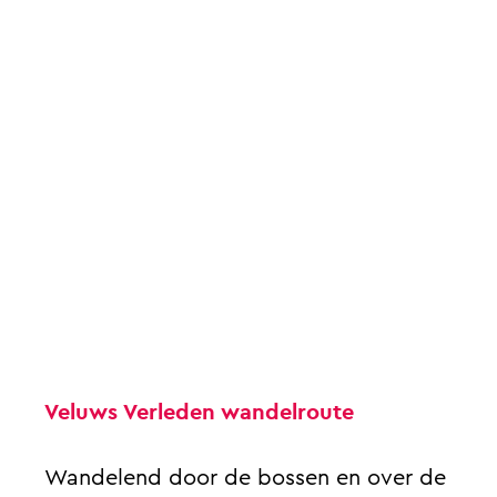
a
g
e
Veluws Verleden wandelroute
Wandelend door de bossen en over de