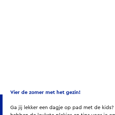
a
g
e
Vier de zomer met het gezin!
Ga jij lekker een dagje op pad met de kids?