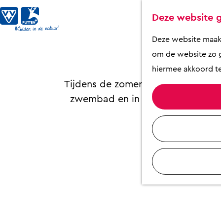
Deze website g
G
Deze website maakt 
De zon schij
a
om de website zo g
n
hiermee akkoord te
a
Tijdens de zomer en de zomervakant
a
zwembad en in de bossen! Er wor
r
d
e
h
o
m
e
p