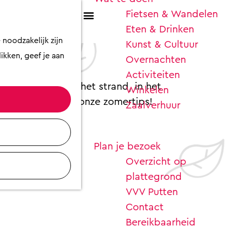
Fietsen & Wandelen
K
Z
Eten & Drinken
a
o
M
noodzakelijk zijn
Kunst & Cultuur
a
e
e
p het terras!
ikken, geef je aan
Overnachten
r
k
n
Activiteiten
t
e
u
oeling zoeken op het strand, in het
Winkelen
n
Bekijk hieronder onze zomertips!
Zaalverhuur
Plan je bezoek
Overzicht op
plattegrond
VVV Putten
Contact
Bereikbaarheid