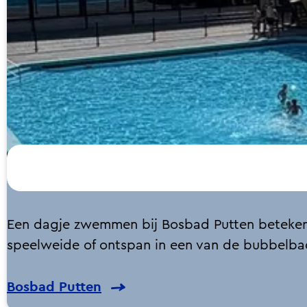
u
r
-
S
t
r
a
n
d
p
a
B
Een dagje zwemmen bij Bosbad Putten betekent 
r
o
speelweide of ontspan in een van de bubbelb
c
s
N
Bosbad Putten
b
u
a