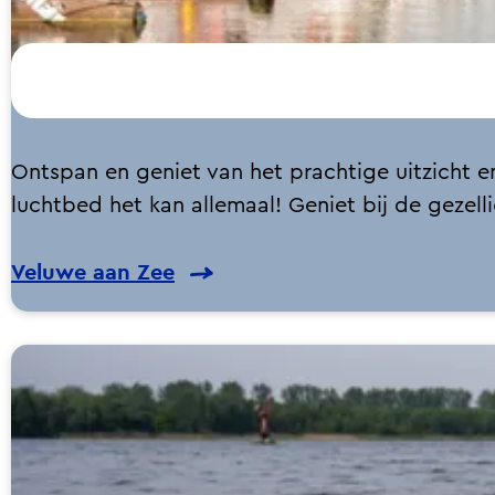
V
Ontspan en geniet van het prachtige uitzicht
e
luchtbed het kan allemaal! Geniet bij de gezelli
l
Veluwe aan Zee
u
w
e
a
a
n
Z