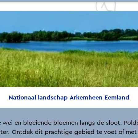
Nationaal landschap Arkemheen Eemland
e wei en bloeiende bloemen langs de sloot. Pold
ter. Ontdek dit prachtige gebied te voet of met 