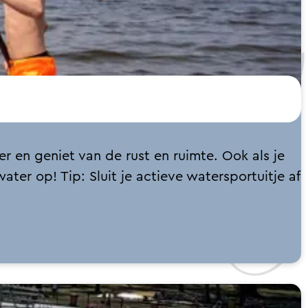
r en geniet van de rust en ruimte. Ook als je
 water op!
Tip: Sluit je actieve watersportuitje af