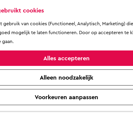
ZOMER
ebruikt cookies
Laat de zomer maar komen
gebruik van cookies (Functioneel, Analytisch, Marketing) die 
nt, de korte broek kan aan: Tijd voor een drankje o
oed mogelijk te laten functioneren. Door op accepteren te kl
 gaan.
ie is er in Putten genoeg te doen! Je kunt verk
Alles accepteren
den ook weer leuke activiteiten georganiseerd. 
Alleen noodzakelijk
Voorkeuren aanpassen