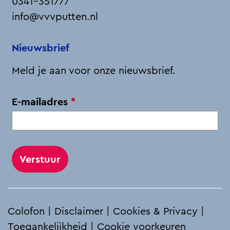
0341-351777
info@vvvputten.nl
Nieuwsbrief
Meld je aan voor onze nieuwsbrief.
v
E-mailadres
*
e
r
p
l
i
c
h
Colofon
|
Disclaimer
|
Cookies & Privacy
|
t
Toegankelijkheid
|
Cookie voorkeuren