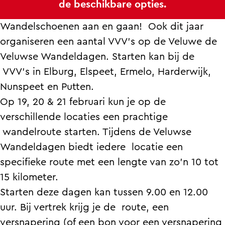
de beschikbare opties.
d
a
W
e
d
e
n
a
W
e
Wandelschoenen aan en gaan! Ook dit jaar
l
d
n
a
l
organiseren een aantal VVV’s op de Veluwe de
d
e
d
n
d
Veluwse Wandeldagen. Starten kan bij de
a
l
e
d
a
VVV's in Elburg, Elspeet, Ermelo, Harderwijk,
g
d
l
e
g
Nunspeet en Putten.
e
a
d
l
e
Op 19, 20 & 21 februari kun je op de
n
g
a
d
n
verschillende locaties een prachtige
e
g
a
wandelroute starten. Tijdens de Veluwse
n
e
g
Wandeldagen biedt iedere locatie een
n
e
specifieke route met een lengte van zo’n 10 tot
n
15 kilometer.
Starten deze dagen kan tussen 9.00 en 12.00
uur. Bij vertrek krijg je de route, een
versnapering (of een bon voor een versnapering