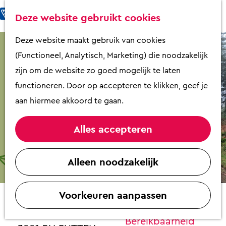
Fietsen & Wandelen
K
Z
Deze website gebruikt cookies
Eten & Drinken
a
o
M
G
Deze website maakt gebruik van cookies
Kunst & Cultuur
a
e
e
a
(Functioneel, Analytisch, Marketing) die noodzakelijk
Overnachten
r
k
n
n
zijn om de website zo goed mogelijk te laten
Activiteiten
t
e
u
a
functioneren. Door op accepteren te klikken, geef je
Winkelen
n
a
aan hiermee akkoord te gaan.
Zaalverhuur
r
d
Alles accepteren
e
Plan je bezoek
Veluwse Wandeldagen
h
Alleen noodzakelijk
Overzicht op
o
Contact
plattegrond
m
VVV Putten
Voorkeuren aanpassen
e
VVV Putten
Contact
p
Kerkplein 15
Bereikbaarheid