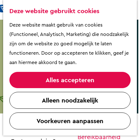
Fietsen & Wandelen
K
Z
Deze website gebruikt cookies
Eten & Drinken
a
o
M
G
Deze website maakt gebruik van cookies
Kunst & Cultuur
a
e
e
a
(Functioneel, Analytisch, Marketing) die noodzakelijk
Overnachten
r
k
n
n
zijn om de website zo goed mogelijk te laten
Activiteiten
t
e
u
a
functioneren. Door op accepteren te klikken, geef je
Winkelen
n
a
aan hiermee akkoord te gaan.
Zaalverhuur
r
d
Alles accepteren
e
Plan je bezoek
De culinaire fietsroute Putten
h
Alleen noodzakelijk
Overzicht op
o
Contact
plattegrond
m
VVV Putten
Voorkeuren aanpassen
e
Zalencentrum de Aker
Contact
p
Zalencentrum de Aker
Bereikbaarheid