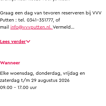
t
u
P
e
t
e
t
u
P
e
Graag een dag van tevoren reserveren bij VVV
n
t
t
u
n
Putten : tel. 0341-351777, of
e
t
t
mail
info@vvvputten.nl.
Vermeld…
n
e
t
n
e
Lees verder
n
Wanneer
Elke woensdag, donderdag, vrijdag en
zaterdag t/m 29 augustus 2026
09.00 - 17.00 uur