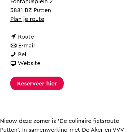
a
Fontanusplein 2
g
3881 BZ Putten
e
n
Plan je route
a
n
a
Route
a
n
r
E-mail
D
a
a
D
Bel
e
r
a
v
e
Website
c
D
r
a
c
u
e
D
n
u
Reserveer hier
l
c
e
D
l
i
u
c
e
i
n
l
u
c
n
a
i
l
u
a
Nieuw deze zomer is 'De culinaire fietsroute
i
n
i
l
i
Putten'. In samenwerking met De Aker en VVV