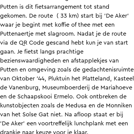
r
a
n
i
r
Putten is dit fietsarrangement tot stand
e
i
a
n
e
gekomen. De route ( 33 km) start bij 'De Aker'
f
r
i
a
f
waar je begint met koffie of thee met een
i
e
r
i
i
Puttenaertje met slagroom. Nadat je de route
e
f
e
r
e
via de QR Code gescand hebt kun je van start
t
i
f
e
t
gaan. Je fietst langs prachtige
s
e
i
f
s
bezienswaardigheden en afstapplekjes van
r
t
e
i
r
Putten en omgeving zoals de gedachtenisruimte
o
s
t
e
o
van Oktober '44, Pluktuin het Platteland, Kasteel
u
r
s
t
u
de Vanenburg, Museumboerderij de Mariahoeve
t
o
r
s
t
en de Schaapskooi Ermelo. Ook ontbreken de
e
u
o
r
e
kunstobjecten zoals de Medusa en de Monniken
P
t
u
o
P
van het Solse Gat niet. Na afloop staat er bij
u
e
t
u
u
'De Aker' een voortreffelijk lunchplank met een
t
P
e
t
t
drankje naar keuze voor je klaar.