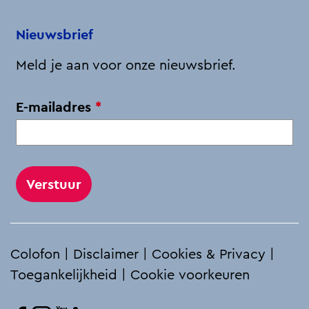
a
o
d
l
A
i
o
I
p
Nieuwsbrief
r
k
n
p
Meld je aan voor onze nieuwsbrief.
e
f
v
E-mailadres
*
i
e
e
r
t
p
s
l
r
i
o
c
u
h
Colofon
|
Disclaimer
|
Cookies & Privacy
|
t
t
Toegankelijkheid
|
Cookie voorkeuren
e
P