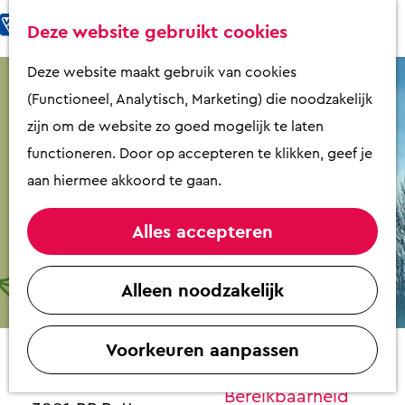
Fietsen & Wandelen
K
Z
Deze website gebruikt cookies
Eten & Drinken
a
o
M
G
Deze website maakt gebruik van cookies
Kunst & Cultuur
a
e
e
a
(Functioneel, Analytisch, Marketing) die noodzakelijk
Overnachten
r
k
n
n
zijn om de website zo goed mogelijk te laten
Activiteiten
t
e
u
a
functioneren. Door op accepteren te klikken, geef je
Winkelen
n
a
aan hiermee akkoord te gaan.
Zaalverhuur
r
d
Alles accepteren
e
Plan je bezoek
La Grazia
h
Alleen noodzakelijk
Overzicht op
o
Contact
plattegrond
m
VVV Putten
Voorkeuren aanpassen
e
Filmhuis Putten
Contact
p
Brinkstraat 91
Bereikbaarheid