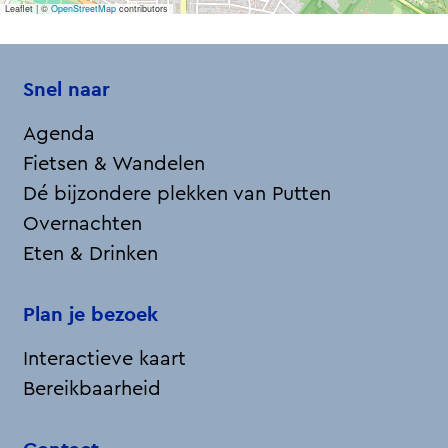
Leaflet
|
©
OpenStreetMap
contributors
Snel naar
Agenda
Fietsen & Wandelen
Dé bijzondere plekken van Putten
Overnachten
Eten & Drinken
Plan je bezoek
Interactieve kaart
Bereikbaarheid