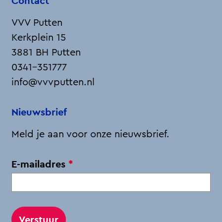
Contact
VVV Putten
Kerkplein 15
3881 BH Putten
0341-351777
info@vvvputten.nl
Nieuwsbrief
Meld je aan voor onze nieuwsbrief.
v
E-mailadres
*
e
r
p