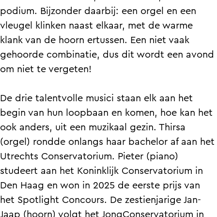
m
f
k
m
podium. Bijzonder daarbij: een orgel en een
i
a
f
i
vleugel klinken naast elkaar, met de warme
l
m
a
l
klank van de hoorn ertussen. Een niet vaak
i
i
m
i
gehoorde combinatie, dus dit wordt een avond
e
l
i
e
om niet te vergeten!
c
i
l
c
o
e
i
o
De drie talentvolle musici staan elk aan het
n
c
e
n
begin van hun loopbaan en komen, hoe kan het
c
o
c
c
ook anders, uit een muzikaal gezin. Thirsa
e
n
o
e
(orgel) rondde onlangs haar bachelor af aan het
r
c
n
r
Utrechts Conservatorium. Pieter (piano)
t
e
c
t
studeert aan het Koninklijk Conservatorium in
'
r
e
'
Den Haag en won in 2025 de eerste prijs van
Z
t
r
Z
het Spotlight Concours. De zestienjarige Jan-
o
'
t
o
Jaap (hoorn) volgt het JongConservatorium in