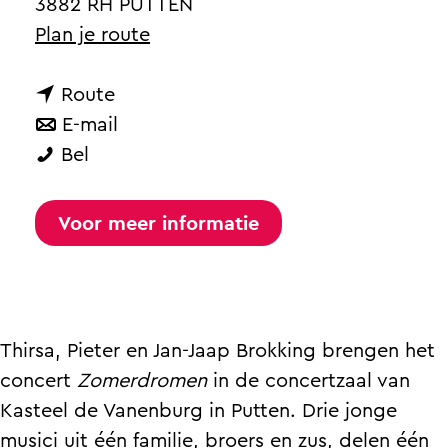
a
3882 RH PUTTEN
g
n
Plan je route
e
a
n
a
Route
a
n
r
E-mail
K
a
a
K
Bel
l
r
a
l
a
K
r
a
Voor meer informatie
s
l
K
s
s
a
l
s
i
s
a
i
e
s
s
e
Thirsa, Pieter en Jan-Jaap Brokking brengen het
k
i
s
k
concert
Zomerdromen
in de concertzaal van
f
e
i
f
Kasteel de Vanenburg in Putten. Drie jonge
a
k
e
a
musici uit één familie, broers en zus, delen één