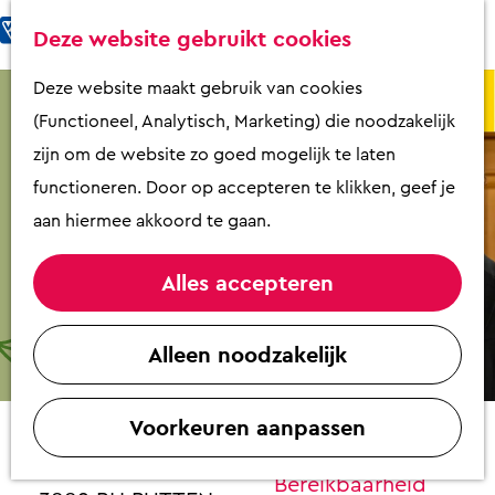
Fietsen & Wandelen
K
Z
Deze website gebruikt cookies
Eten & Drinken
a
o
M
G
Deze website maakt gebruik van cookies
Kunst & Cultuur
a
e
e
a
(Functioneel, Analytisch, Marketing) die noodzakelijk
Overnachten
r
k
n
n
zijn om de website zo goed mogelijk te laten
Activiteiten
t
e
u
a
functioneren. Door op accepteren te klikken, geef je
Winkelen
n
a
aan hiermee akkoord te gaan.
Zaalverhuur
r
d
Alles accepteren
e
Plan je bezoek
Klassiek familieconcert 'Zomerdromen'
h
Alleen noodzakelijk
Overzicht op
o
Contact
plattegrond
m
VVV Putten
Voorkeuren aanpassen
e
Kasteel De Vanenburg
Contact
p
Vanenburgerallee 13
Bereikbaarheid