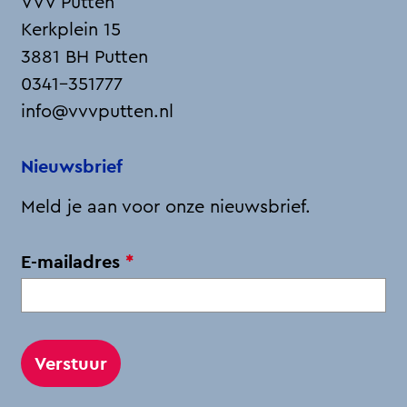
VVV Putten
a
i
-
h
Kerkplein 15
c
n
m
a
3881 BH Putten
e
k
a
t
0341-351777
b
e
i
s
info@vvvputten.nl
o
d
l
A
o
I
p
Nieuwsbrief
k
n
p
Meld je aan voor onze nieuwsbrief.
v
E-mailadres
*
e
r
p
l
i