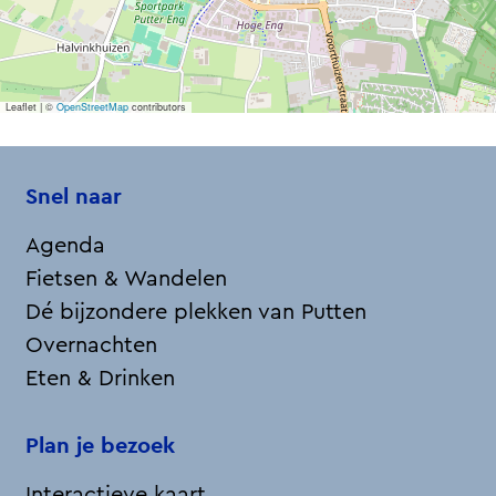
i
e
t
s
o
n
Leaflet
|
©
OpenStreetMap
contributors
t
d
e
k
Snel naar
d
a
Agenda
g
Fietsen & Wandelen
Dé bijzondere plekken van Putten
Overnachten
Eten & Drinken
Plan je bezoek
Interactieve kaart