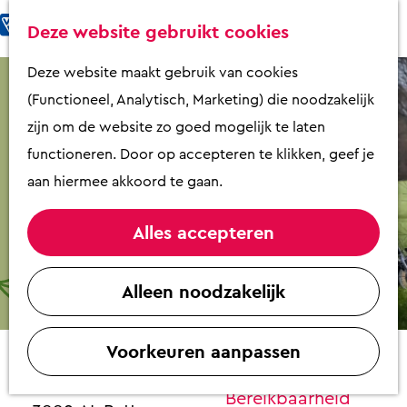
Fietsen & Wandelen
K
Z
Deze website gebruikt cookies
Eten & Drinken
a
o
M
G
Deze website maakt gebruik van cookies
Kunst & Cultuur
a
e
e
a
(Functioneel, Analytisch, Marketing) die noodzakelijk
Overnachten
r
k
n
n
zijn om de website zo goed mogelijk te laten
Activiteiten
t
e
u
a
functioneren. Door op accepteren te klikken, geef je
Winkelen
n
a
aan hiermee akkoord te gaan.
Zaalverhuur
r
d
Alles accepteren
e
Plan je bezoek
Driewielfiets ontdekdag
h
Alleen noodzakelijk
Overzicht op
o
Contact
plattegrond
m
VVV Putten
Voorkeuren aanpassen
e
Sporthal Putter Eng
Contact
p
Engweg 6
Bereikbaarheid