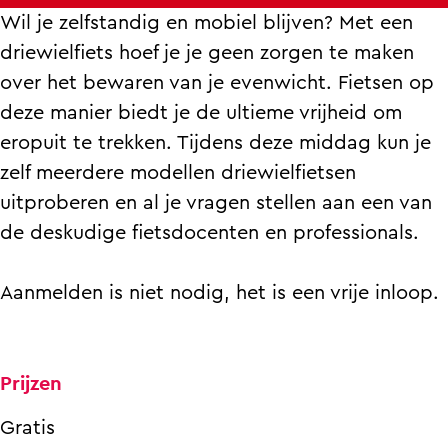
f
l
l
e
Wil je zelfstandig en mobiel blijven? Met een
i
f
f
t
driewielfiets hoef je je geen zorgen te maken
e
i
i
s
over het bewaren van je evenwicht. Fietsen op
t
e
e
o
deze manier biedt je de ultieme vrijheid om
s
t
t
n
eropuit te trekken. Tijdens deze middag kun je
o
s
s
t
zelf meerdere modellen driewielfietsen
n
o
o
d
uitproberen en al je vragen stellen aan een van
t
n
n
e
de deskudige fietsdocenten en professionals.
d
t
t
k
e
d
d
d
Aanmelden is niet nodig, het is een vrije inloop.
k
e
e
a
d
k
k
g
a
d
d
Prijzen
g
a
a
g
g
Gratis